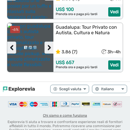
US$ 100
Vedi
Prenota ora e paga più tardi
Guadalupa: Tour Privato con
-6%
Autista, Cultura e Natura
‹
›
3.86 (7)
3h–4h
US$ 657
Vedi
Prenota ora e paga più tardi
Chi siamo e come funziona
Explorevia ti aiuta a trovare e confrontare esperienze reali di fornitori
affidabili in tutto il mondo. Potremmo ricevere una commissione per