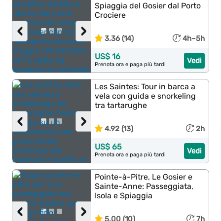
Spiaggia del Gosier dal Porto
Crociere
‹
›
3.36 (14)
4h–5h
US$ 16
Vedi
Prenota ora e paga più tardi
Les Saintes: Tour in barca a
vela con guida e snorkeling
tra tartarughe
‹
›
4.92 (13)
2h
US$ 65
Vedi
Prenota ora e paga più tardi
Pointe-à-Pitre, Le Gosier e
Sainte-Anne: Passeggiata,
Isola e Spiaggia
‹
›
5.00 (10)
7h