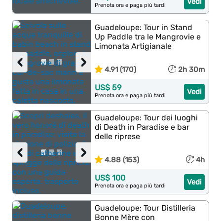
Vedi
Prenota ora e paga più tardi
Guadeloupe: Tour in Stand
Up Paddle tra le Mangrovie e
Limonata Artigianale
‹
›
4.91 (170)
2h 30m
US$ 59
Vedi
Prenota ora e paga più tardi
Guadeloupe: Tour dei luoghi
di Death in Paradise e bar
delle riprese
‹
›
4.88 (153)
4h
US$ 100
Vedi
Prenota ora e paga più tardi
Guadeloupe: Tour Distilleria
Bonne Mère con