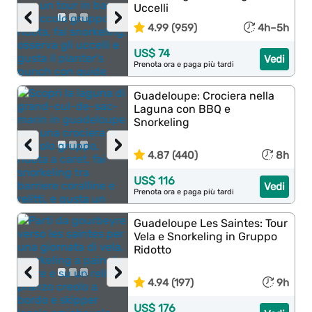
Uccelli
‹
›
4.99 (959)
4h–5h
US$ 74
Vedi
Prenota ora e paga più tardi
Guadeloupe: Crociera nella
Laguna con BBQ e
Snorkeling
‹
›
4.87 (440)
8h
US$ 116
Vedi
Prenota ora e paga più tardi
Guadeloupe Les Saintes: Tour
Vela e Snorkeling in Gruppo
Ridotto
‹
›
4.94 (197)
9h
US$ 176