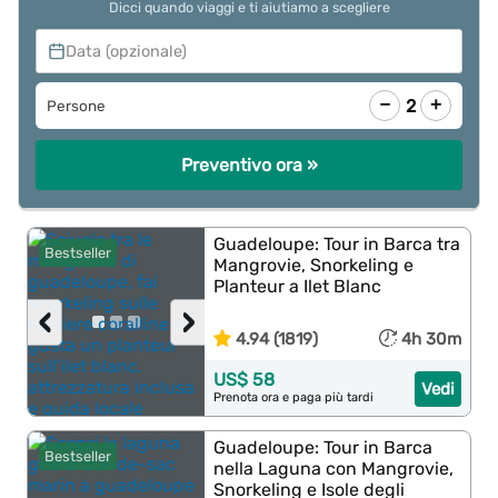
Dicci quando viaggi e ti aiutiamo a scegliere
Data (opzionale)
−
+
2
Persone
Preventivo ora »
Guadeloupe: Tour in Barca tra
Bestseller
Mangrovie, Snorkeling e
Planteur a Ilet Blanc
‹
›
4.94 (1819)
4h 30m
US$ 58
Vedi
Prenota ora e paga più tardi
Guadeloupe: Tour in Barca
Bestseller
nella Laguna con Mangrovie,
Snorkeling e Isole degli