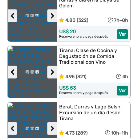
Golem
‹
›
4.80 (322)
7h–8h
US$ 20
Ver
Reserva ahora y paga después
Tirana: Clase de Cocina y
Degustación de Comida
Tradicional con Vino
‹
›
4.95 (321)
4h
US$ 53
Ver
Reserva ahora y paga después
Berat, Durres y Lago Belsh:
Excursión de un día desde
Tirana
‹
›
4.73 (289)
10h–11h