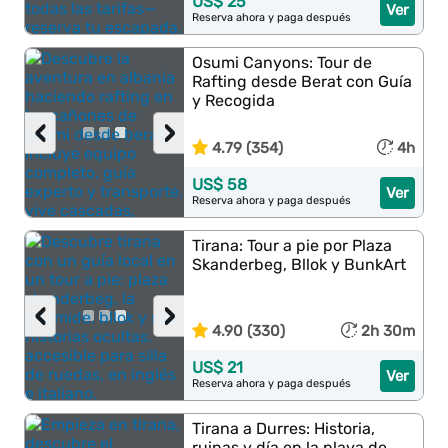
US$ 25
Ver
Reserva ahora y paga después
Osumi Canyons: Tour de
Rafting desde Berat con Guía
y Recogida
‹
›
4.79 (354)
4h
US$ 58
Ver
Reserva ahora y paga después
Tirana: Tour a pie por Plaza
Skanderbeg, Bllok y BunkArt
‹
›
4.90 (330)
2h 30m
US$ 21
Ver
Reserva ahora y paga después
Tirana a Durres: Historia,
ruinas y día en la playa de