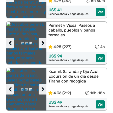
4.79 (237)
8h 30m
US$ 41
Ver
Reserva ahora y paga después
Përmet y Vjosa: Paseos a
caballo, pueblos y baños
termales
‹
›
4.98 (227)
4h
US$ 94
Ver
Reserva ahora y paga después
Ksamil, Saranda y Ojo Azul:
Excursión de un día desde
Tirana con recogida
‹
›
4.36 (219)
16h–18h
US$ 49
Ver
Reserva ahora y paga después