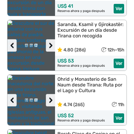
US$ 41
Ver
Reserva ahora y paga después
Saranda, Ksamil y Gjirokastër:
Excursión de un día desde
Tirana con recogida
‹
›
4.80 (286)
12h–15h
US$ 53
Ver
Reserva ahora y paga después
Ohrid y Monasterio de San
Naum desde Tirana: Ruta por
el Lago y Cultura
‹
›
4.74 (265)
11h
US$ 52
Ver
Reserva ahora y paga después
Berat: Clase de Cocina en el