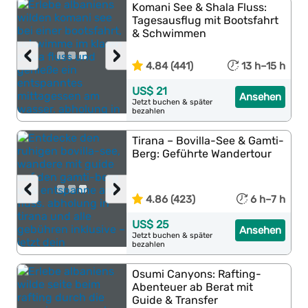
Komani See & Shala Fluss:
Tagesausflug mit Bootsfahrt
& Schwimmen
‹
›
4.84 (441)
13 h–15 h
US$ 21
Ansehen
Jetzt buchen & später
bezahlen
Tirana – Bovilla-See & Gamti-
Berg: Geführte Wandertour
‹
›
4.86 (423)
6 h–7 h
US$ 25
Ansehen
Jetzt buchen & später
bezahlen
Osumi Canyons: Rafting-
Abenteuer ab Berat mit
Guide & Transfer