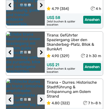
‹
›
4.79 (354)
4 h
US$ 58
Ansehen
Jetzt buchen & später
bezahlen
Tirana: Geführter
Spaziergang über den
Skanderbeg-Platz, Bllok &
BunkArt
‹
›
4.90 (329)
2 h 30 m
US$ 21
Ansehen
Jetzt buchen & später
bezahlen
Tirana – Durres: Historische
Stadtführung &
Entspannung am Golem
Strand
‹
›
4.80 (322)
7 h–8 h