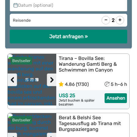
Datum (optional)
−
+
2
Reisende
Jetzt anfragen »
Tirana – Bovilla See:
Bestseller
Wanderung Gamti Berg &
Schwimmen im Canyon
‹
›
4.86 (1730)
5 h–6 h
US$ 25
Ansehen
Jetzt buchen & später
bezahlen
Berat & Belshi See
Bestseller
Tagesausflug ab Tirana mit
Burgspaziergang