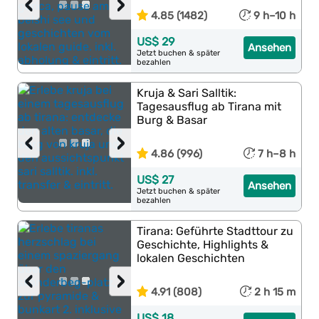
‹
›
4.85 (1482)
9 h–10 h
US$ 29
Ansehen
Jetzt buchen & später
bezahlen
Kruja & Sari Salltik:
Tagesausflug ab Tirana mit
Burg & Basar
‹
›
4.86 (996)
7 h–8 h
US$ 27
Ansehen
Jetzt buchen & später
bezahlen
Tirana: Geführte Stadttour zu
Geschichte, Highlights &
lokalen Geschichten
‹
›
4.91 (808)
2 h 15 m
US$ 18