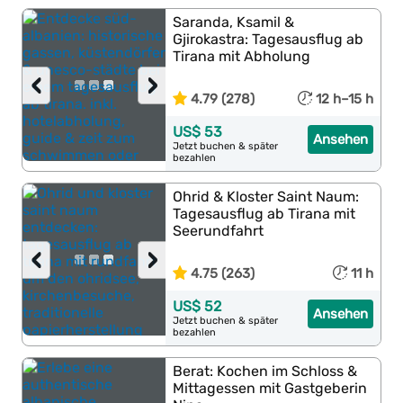
Saranda, Ksamil &
Gjirokastra: Tagesausflug ab
Tirana mit Abholung
‹
›
4.79 (278)
12 h–15 h
US$ 53
Ansehen
Jetzt buchen & später
bezahlen
Ohrid & Kloster Saint Naum:
Tagesausflug ab Tirana mit
Seerundfahrt
‹
›
4.75 (263)
11 h
US$ 52
Ansehen
Jetzt buchen & später
bezahlen
Berat: Kochen im Schloss &
Mittagessen mit Gastgeberin