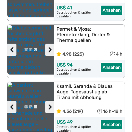
US$ 41
Ansehen
Jetzt buchen & später
bezahlen
Permet & Vjosa:
Pferdetrekking, Dörfer &
Thermalquellen
‹
›
4.98 (225)
4 h
US$ 94
Ansehen
Jetzt buchen & später
bezahlen
Ksamil, Saranda & Blaues
Auge: Tagesausflug ab
Tirana mit Abholung
‹
›
4.36 (219)
16 h–18 h
US$ 49
Ansehen
Jetzt buchen & später
bezahlen