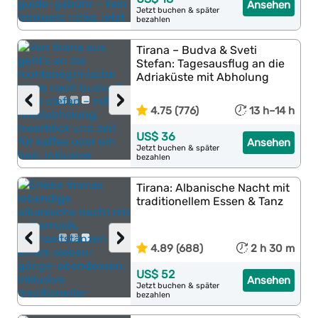
Ansehen
Jetzt buchen & später
bezahlen
Tirana – Budva & Sveti
Stefan: Tagesausflug an die
Adriaküste mit Abholung
‹
›
4.75 (776)
13 h–14 h
US$ 36
Ansehen
Jetzt buchen & später
bezahlen
Tirana: Albanische Nacht mit
traditionellem Essen & Tanz
‹
›
4.89 (688)
2 h 30 m
US$ 52
Ansehen
Jetzt buchen & später
bezahlen