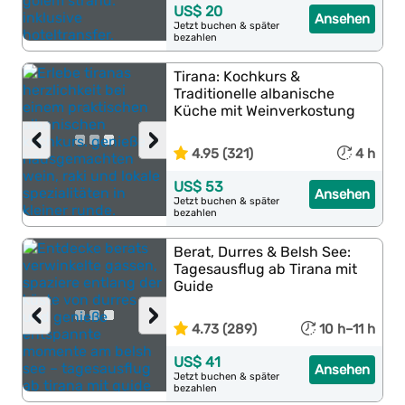
US$ 20
Ansehen
Jetzt buchen & später
bezahlen
Tirana: Kochkurs &
Traditionelle albanische
Küche mit Weinverkostung
‹
›
4.95 (321)
4 h
US$ 53
Ansehen
Jetzt buchen & später
bezahlen
Berat, Durres & Belsh See:
Tagesausflug ab Tirana mit
Guide
‹
›
4.73 (289)
10 h–11 h
US$ 41
Ansehen
Jetzt buchen & später
bezahlen