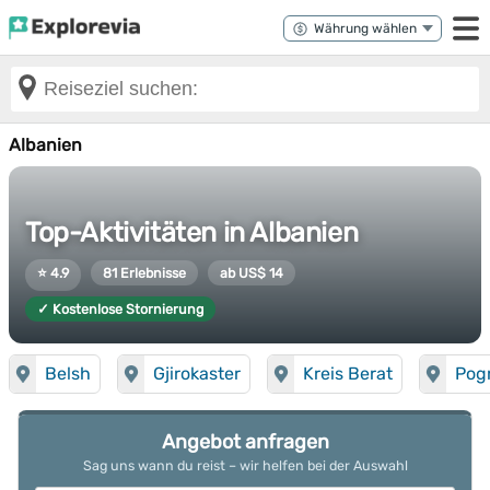
Albanien
Top-Aktivitäten in Albanien
⭐ 4.9
81 Erlebnisse
ab US$ 14
✓ Kostenlose Stornierung
Belsh
Gjirokaster
Kreis Berat
Pog
Angebot anfragen
Sag uns wann du reist – wir helfen bei der Auswahl