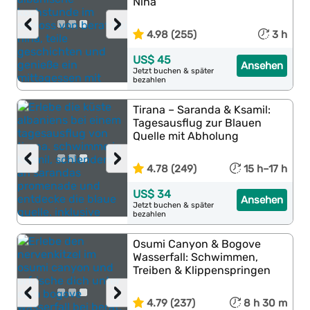
Nina
‹
›
4.98 (255)
3 h
US$ 45
Ansehen
Jetzt buchen & später
bezahlen
Tirana – Saranda & Ksamil:
Tagesausflug zur Blauen
Quelle mit Abholung
‹
›
4.78 (249)
15 h–17 h
US$ 34
Ansehen
Jetzt buchen & später
bezahlen
Osumi Canyon & Bogove
Wasserfall: Schwimmen,
Treiben & Klippenspringen
‹
›
4.79 (237)
8 h 30 m