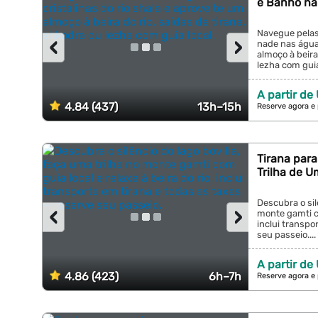
e Banho na
Navegue pelas
‹
›
nade nas águas
almoço à beira
lezha com guia 
A partir de
4.84 (437)
13h–15h
Reserve agora e
Tirana para
Trilha de U
Descubra o sil
‹
›
monte gamti co
inclui transpo
seu passeio....
A partir de
4.86 (423)
6h–7h
Reserve agora e