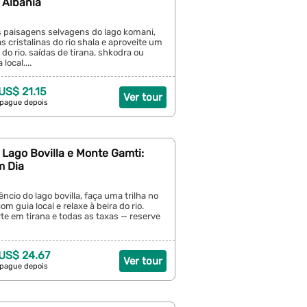
 Albânia
 paisagens selvagens do lago komani,
 cristalinas do rio shala e aproveite um
 do rio. saídas de tirana, shkodra ou
local....
 US$ 21.15
Ver tour
 pague depois
 Lago Bovilla e Monte Gamti:
m Dia
êncio do lago bovilla, faça uma trilha no
m guia local e relaxe à beira do rio.
rte em tirana e todas as taxas — reserve
 US$ 24.67
Ver tour
 pague depois