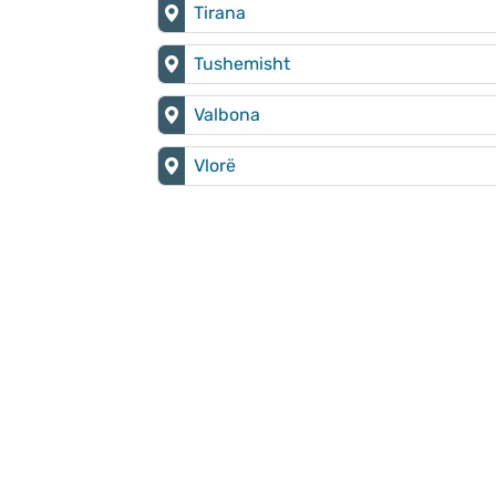
Tirana
Tushemisht
Valbona
Vlorë