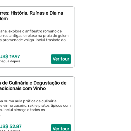
rres: História, Ruínas e Dia na
olem
ana, explore o anfiteatro romano de
orres antigas e relaxe na praia de golem
a promenade vollga. inclui traslado do
 US$ 19.97
Ver tour
 pague depois
a de Culinária e Degustação de
adicionais com Vinho
a numa aula prática de culinária
e vinho caseiro, raki e pratos típicos com
. inclui almoço e todos os
.
 US$ 52.87
Ver tour