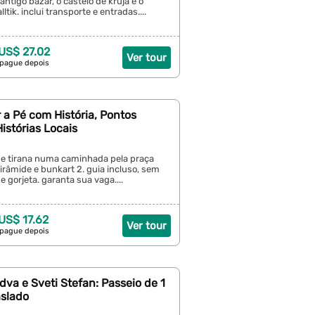
o antigo bazar, o castelo de kruja e o
lltik. inclui transporte e entradas....
 US$ 27.02
Ver tour
 pague depois
r a Pé com História, Pontos
Histórias Locais
 de tirana numa caminhada pela praça
râmide e bunkart 2. guia incluso, sem
 gorjeta. garanta sua vaga....
 US$ 17.62
Ver tour
 pague depois
dva e Sveti Stefan: Passeio de 1
aslado