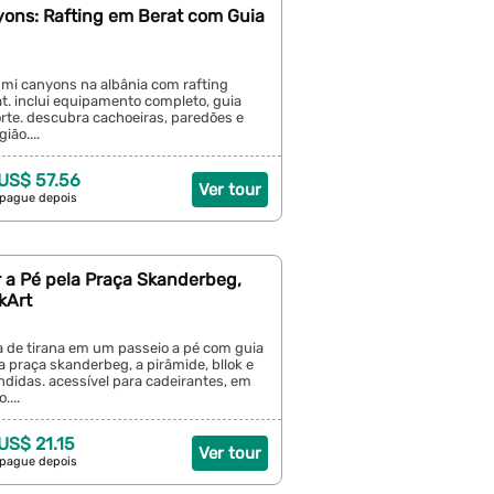
ons: Rafting em Berat com Guia
umi canyons na albânia com rafting
t. inclui equipamento completo, guia
orte. descubra cachoeiras, paredões e
ião....
 US$ 57.56
Ver tour
 pague depois
r a Pé pela Praça Skanderbeg,
kArt
a de tirana em um passeio a pé com guia
a praça skanderbeg, a pirâmide, bllok e
ndidas. acessível para cadeirantes, em
....
 US$ 21.15
Ver tour
 pague depois