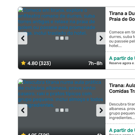
Tirana a Du
Praia de G
Comece em tir
‹
›
durres, suba t
ou passeie pel
hotel....
A partir de
4.80 (323)
7h–8h
Reserve agora e
Tirana: Aul
Comidas Tr
Descubra tiran
‹
›
albanesa. prov
grupo pequeno
ingredientes...
A partir de