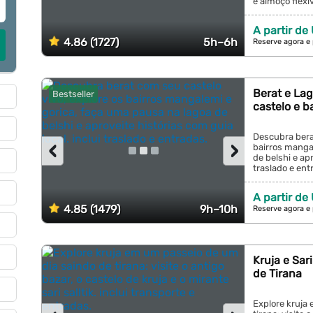
e almoço flexíve
A partir de
4.86 (1727)
5h–6h
Reserve agora e
Berat e Lag
Bestseller
castelo e ba
Descubra berat
‹
›
bairros manga
de belshi e apr
traslado e entr
A partir de
4.85 (1479)
9h–10h
Reserve agora e
Kruja e Sari
de Tirana
Explore kruja