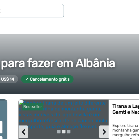
 para fazer em Albânia
e US$ 14
✓ Cancelamento grátis
Tirana a La
Bestseller
Gamti e Na
Explore tirana
‹
›
montanha gamti
mergulho refre