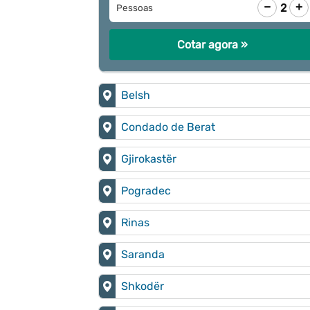
−
+
2
Pessoas
Cotar agora »
Belsh
Condado de Berat
Gjirokastër
Pogradec
Rinas
Saranda
Shkodër