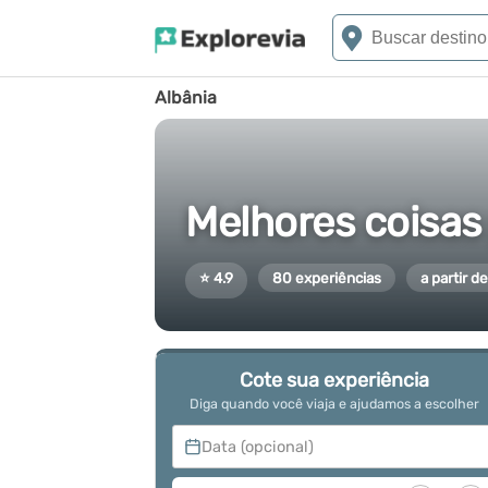
Albânia
Melhores coisas
⭐ 4.9
80 experiências
a partir d
Cote sua experiência
Diga quando você viaja e ajudamos a escolher
Data (opcional)