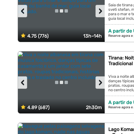
Saia de tiran
‹
›
sveti stefan, 
para o mar e 
guia local inclu
A partir de
4.75 (776)
13h–14h
Reserve agora e
Tirana: Noi
Tradicional
Viva a noite a
‹
›
danças típica
pratos. roupas 
no centro inclu
A partir de
4.89 (687)
2h30m
Reserve agora e
Lago Komani