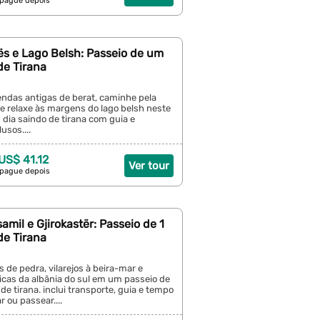
 pague depois
ës e Lago Belsh: Passeio de um
de Tirana
endas antigas de berat, caminhe pela
 e relaxe às margens do lago belsh neste
dia saindo de tirana com guia e
usos....
 US$ 41.12
Ver tour
 pague depois
amil e Gjirokastër: Passeio de 1
de Tirana
s de pedra, vilarejos à beira-mar e
icas da albânia do sul em um passeio de
de tirana. inclui transporte, guia e tempo
r ou passear....