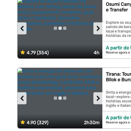
Osumi Cany
e Transfer
Explore os os
‹
›
saindo de bera
local e transp
histórias da reg
A partir de
4.79 (354)
4h
Reserve agora e
Tirana: Tou
Bllok e Bun
Sinta a energi
‹
›
local—explore 
histórias esco
inglês e italiano
A partir de
4.90 (329)
2h30m
Reserve agora e