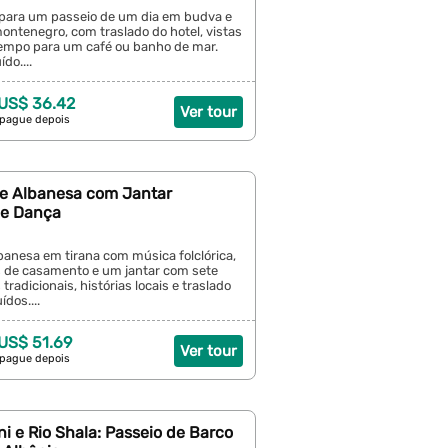
a para um passeio de um dia em budva e
montenegro, com traslado do hotel, vistas
tempo para um café ou banho de mar.
ído....
 US$ 36.42
Ver tour
 pague depois
te Albanesa com Jantar
 e Dança
lbanesa em tirana com música folclórica,
s de casamento e um jantar com sete
tradicionais, histórias locais e traslado
ídos....
 US$ 51.69
Ver tour
 pague depois
 e Rio Shala: Passeio de Barco