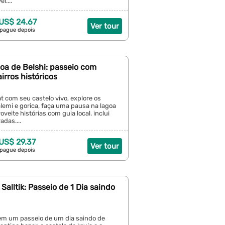
l....
 US$ 24.67
Ver tour
 pague depois
oa de Belshi: passeio com
irros históricos
 com seu castelo vivo, explore os
lemi e gorica, faça uma pausa na lagoa
oveite histórias com guia local. inclui
adas....
 US$ 29.37
Ver tour
 pague depois
 Salltik: Passeio de 1 Dia saindo
 em um passeio de um dia saindo de