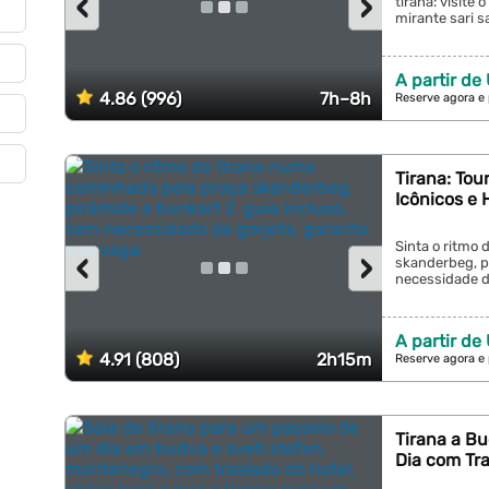
‹
›
tirana: visite 
mirante sari sa
A partir de
4.86 (996)
7h–8h
Reserve agora e
Tirana: Tou
Icônicos e 
Sinta o ritmo
‹
›
skanderbeg, pi
necessidade de
A partir de
4.91 (808)
2h15m
Reserve agora e
Tirana a Bu
Dia com Tr