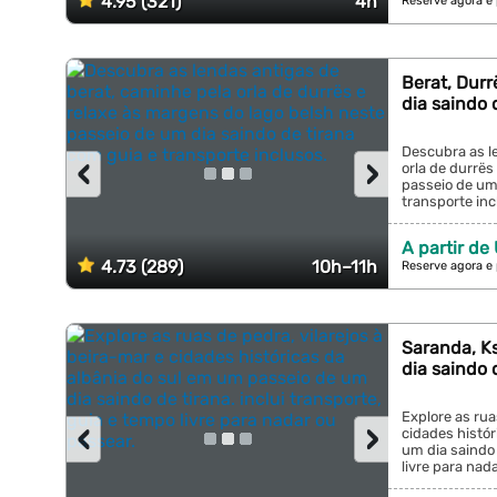
4.95 (321)
4h
Reserve agora e
Berat, Durr
dia saindo 
Descubra as l
‹
›
orla de durrës
passeio de um 
transporte incl
A partir de
4.73 (289)
10h–11h
Reserve agora e
Saranda, Ks
dia saindo 
Explore as rua
‹
›
cidades histór
um dia saindo 
livre para nada