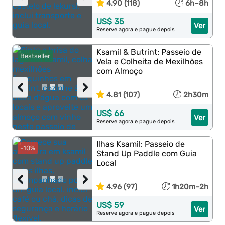
4.90 (118)
6h–8h
US$ 35
Ver
Reserve agora e pague depois
Ksamil & Butrint: Passeio de
Bestseller
Vela e Colheita de Mexilhões
com Almoço
‹
›
4.81 (107)
2h30m
US$ 66
Ver
Reserve agora e pague depois
Ilhas Ksamil: Passeio de
-10%
Stand Up Paddle com Guia
Local
‹
›
4.96 (97)
1h20m–2h
US$ 59
Ver
Reserve agora e pague depois