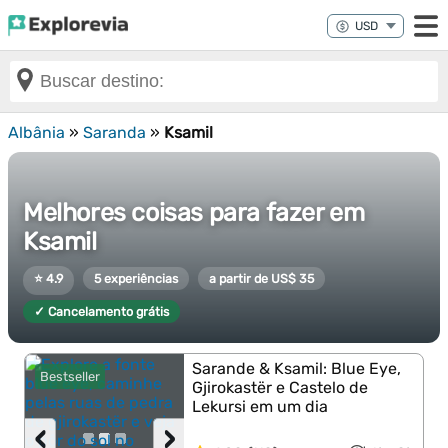
Albânia
»
Saranda
»
Ksamil
Melhores coisas para fazer em
Ksamil
⭐ 4.9
5 experiências
a partir de US$ 35
✓ Cancelamento grátis
Sarande & Ksamil: Blue Eye,
Bestseller
Gjirokastër e Castelo de
Lekursi em um dia
‹
›