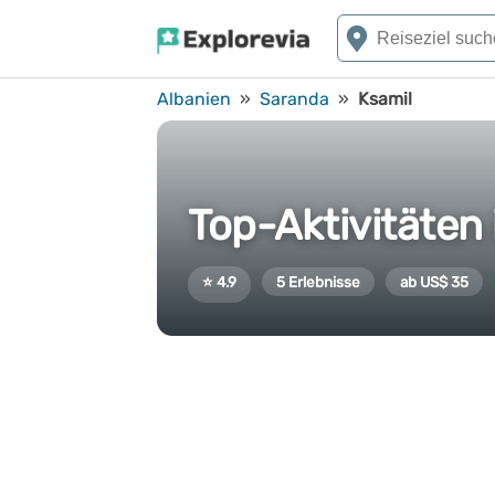
Albanien
»
Saranda
»
Ksamil
Top-Aktivitäten 
⭐ 4.9
5 Erlebnisse
ab US$ 35