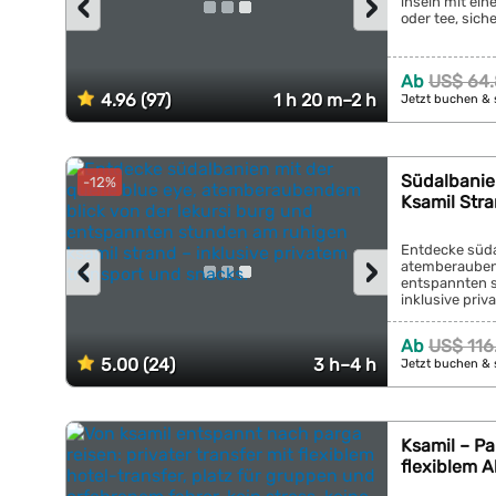
‹
›
inseln mit ein
oder tee, siche
Ab
US$ 64.
4.96 (97)
1 h 20 m–2 h
Jetzt buchen & 
Südalbanien
-12%
Ksamil Str
Entdecke südal
‹
›
atemberaubend
entspannten s
inklusive priv
Ab
US$ 116
5.00 (24)
3 h–4 h
Jetzt buchen & 
Ksamil – Pa
flexiblem A