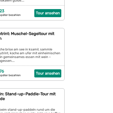
okalem guide....
23
Tour ansehen
später bezahlen
trint: Muschel-Segeltour mit
n
sche brise am see in ksamil, sammle
utrint, koche am ufer mit einheimischen
in gemeinsames essen mit wein –
agessen....
76
Tour ansehen
später bezahlen
eln: Stand-up-Paddle-Tour mit
ide
 beim stand-up-paddeln rund um die