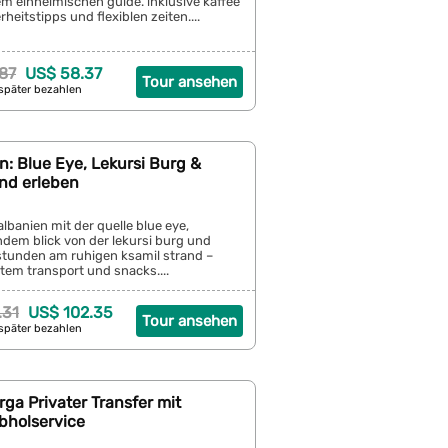
em einheimischen guide. inklusive kaffee
rheitstipps und flexiblen zeiten....
87
US$ 58.37
Tour ansehen
später bezahlen
: Blue Eye, Lekursi Burg &
and erleben
banien mit der quelle blue eye,
em blick von der lekursi burg und
tunden am ruhigen ksamil strand –
atem transport und snacks....
.31
US$ 102.35
Tour ansehen
später bezahlen
rga Privater Transfer mit
bholservice