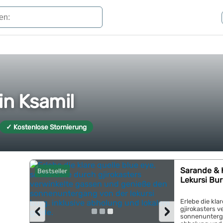
in Ksamil
✓ Kostenlose Stornierung
Sarande & K
Bestseller
Lekursi Bu
Erlebe die kla
‹
›
gjirokasters 
sonnenunterga