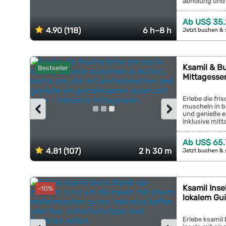
abholung und l
Ab US$ 35.
4.90 (118)
6 h–8 h
Jetzt buchen & 
Ksamil & Bu
Bestseller
Mittagesse
Erlebe die fri
‹
›
muscheln in b
und genieße e
inklusive mitt
Ab US$ 65.
4.81 (107)
2 h 30 m
Jetzt buchen & 
Ksamil Ins
-10%
lokalem Gu
Erlebe ksamil