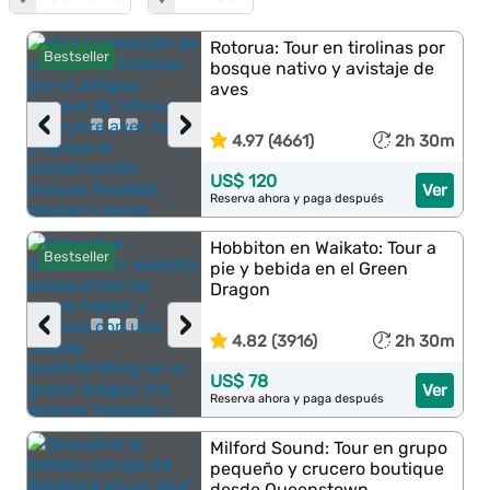
Rotorua: Tour en tirolinas por
Bestseller
bosque nativo y avistaje de
aves
‹
›
4.97 (4661)
2h 30m
US$ 120
Ver
Reserva ahora y paga después
Hobbiton en Waikato: Tour a
Bestseller
pie y bebida en el Green
Dragon
‹
›
4.82 (3916)
2h 30m
US$ 78
Ver
Reserva ahora y paga después
Milford Sound: Tour en grupo
pequeño y crucero boutique
desde Queenstown