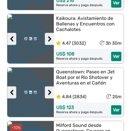
US$ 216
Ver
Reserva ahora y paga después
Kaikoura: Avistamiento de
Ballenas y Encuentros con
Cachalotes
‹
›
4.47 (3032)
3h 30m
US$ 108
Ver
Reserva ahora y paga después
Queenstown: Paseo en Jet
Boat por el Río Shotover y
Aventuras en el Cañón
‹
›
4.84 (2834)
25m
US$ 123
Ver
Reserva ahora y paga después
Milford Sound desde
-10%
Queenstown: Crucero en