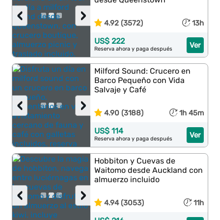
‹
›
4.92 (3572)
13h
US$ 222
Ver
Reserva ahora y paga después
Milford Sound: Crucero en
Barco Pequeño con Vida
Salvaje y Café
‹
›
4.90 (3188)
1h 45m
US$ 114
Ver
Reserva ahora y paga después
Hobbiton y Cuevas de
Waitomo desde Auckland con
almuerzo incluido
‹
›
4.94 (3053)
11h