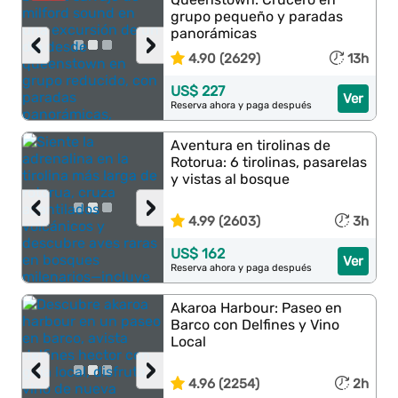
grupo pequeño y paradas
panorámicas
‹
›
4.90 (2629)
13h
US$ 227
Ver
Reserva ahora y paga después
Aventura en tirolinas de
Rotorua: 6 tirolinas, pasarelas
y vistas al bosque
‹
›
4.99 (2603)
3h
US$ 162
Ver
Reserva ahora y paga después
Akaroa Harbour: Paseo en
Barco con Delfines y Vino
Local
‹
›
4.96 (2254)
2h