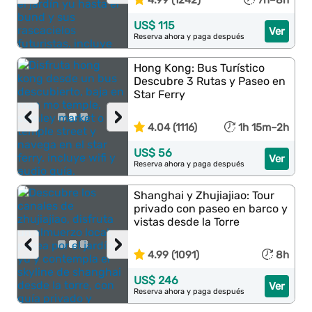
4.99 (1242)
7h–8h
US$ 115
Ver
Reserva ahora y paga después
Hong Kong: Bus Turístico
Descubre 3 Rutas y Paseo en
Star Ferry
‹
›
4.04 (1116)
1h 15m–2h
US$ 56
Ver
Reserva ahora y paga después
Shanghai y Zhujiajiao: Tour
privado con paseo en barco y
vistas desde la Torre
‹
›
4.99 (1091)
8h
US$ 246
Ver
Reserva ahora y paga después