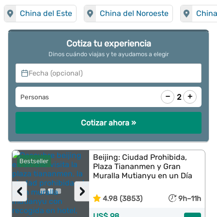
China del Este
China del Noroeste
China
Cotiza tu experiencia
Dinos cuándo viajas y te ayudamos a elegir
Fecha (opcional)
−
+
2
Personas
Cotizar ahora »
Beijing: Ciudad Prohibida,
Bestseller
Plaza Tiananmen y Gran
Muralla Mutianyu en un Día
‹
›
4.98 (3853)
9h–11h
US$ 98