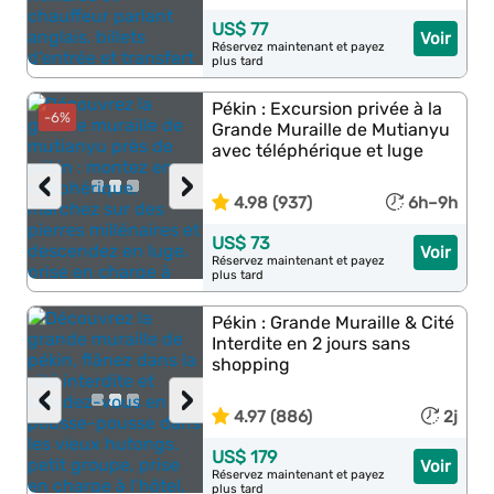
US$ 77
Voir
Réservez maintenant et payez
plus tard
Pékin : Excursion privée à la
-6%
Grande Muraille de Mutianyu
avec téléphérique et luge
‹
›
4.98 (937)
6h–9h
US$ 73
Voir
Réservez maintenant et payez
plus tard
Pékin : Grande Muraille & Cité
Interdite en 2 jours sans
shopping
‹
›
4.97 (886)
2j
US$ 179
Voir
Réservez maintenant et payez
plus tard