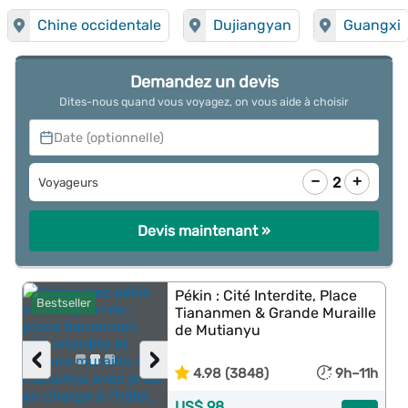
Chine occidentale
Dujiangyan
Guangxi
Demandez un devis
Dites-nous quand vous voyagez, on vous aide à choisir
Date (optionnelle)
−
+
2
Voyageurs
Devis maintenant »
Pékin : Cité Interdite, Place
Bestseller
Tiananmen & Grande Muraille
de Mutianyu
‹
›
4.98 (3848)
9h–11h
US$ 98