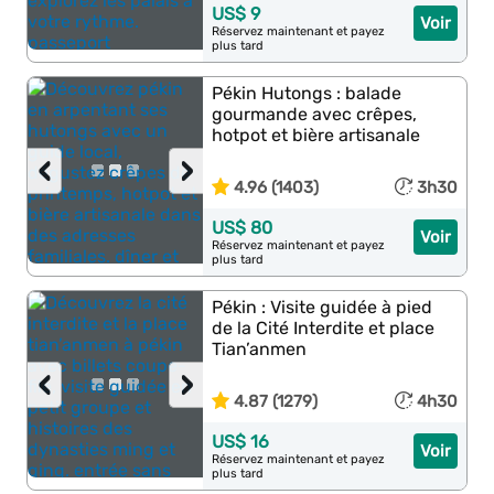
US$ 9
Voir
Réservez maintenant et payez
plus tard
Pékin Hutongs : balade
gourmande avec crêpes,
hotpot et bière artisanale
‹
›
4.96 (1403)
3h30
US$ 80
Voir
Réservez maintenant et payez
plus tard
Pékin : Visite guidée à pied
de la Cité Interdite et place
Tian’anmen
‹
›
4.87 (1279)
4h30
US$ 16
Voir
Réservez maintenant et payez
plus tard