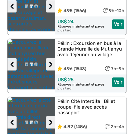
‹
›
4.95 (1566)
9h–10h
US$ 24
Voir
Réservez maintenant et payez
plus tard
Pékin : Excursion en bus à la
Grande Muraille de Mutianyu
avec déjeuner au village
‹
›
4.96 (1543)
7h–9h
US$ 25
Voir
Réservez maintenant et payez
plus tard
Pékin Cité Interdite : Billet
coupe-file avec accès
passeport
‹
›
4.82 (1486)
2h–4h