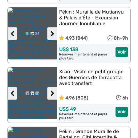
Pékin : Muraille de Mutianyu
& Palais d'Été - Excursion
Journée Inoubliable
‹
›
4.93 (844)
8h–9h
US$ 138
Voir
Réservez maintenant et payez
plus tard
Xi’an : Visite en petit groupe
des Guerriers de Terracotta
avec transfert
‹
›
4.96 (808)
6h
US$ 49
Voir
Réservez maintenant et payez
plus tard
Pékin : Grande Muraille de
Badaling, Cité Interdite &