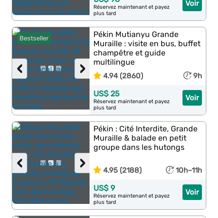
Voir
Réservez maintenant et payez
plus tard
Pékin Mutianyu Grande
Bestseller
Muraille : visite en bus, buffet
champêtre et guide
multilingue
‹
›
4.94 (2860)
9h
US$ 25
Voir
Réservez maintenant et payez
plus tard
Pékin : Cité Interdite, Grande
Muraille & balade en petit
groupe dans les hutongs
‹
›
4.95 (2188)
10h–11h
US$ 9
Voir
Réservez maintenant et payez
plus tard