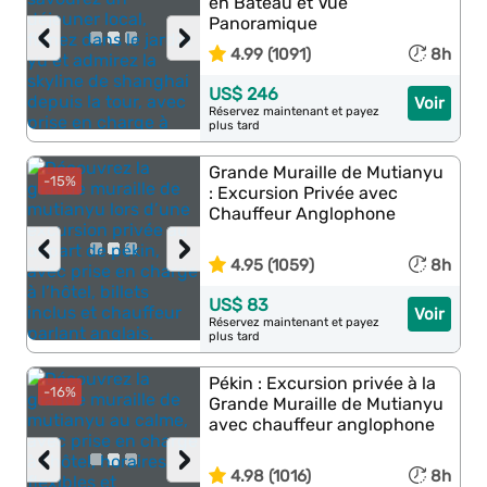
en Bateau et Vue
Panoramique
‹
›
4.99 (1091)
8h
US$ 246
Voir
Réservez maintenant et payez
plus tard
Grande Muraille de Mutianyu
-15%
: Excursion Privée avec
Chauffeur Anglophone
‹
›
4.95 (1059)
8h
US$ 83
Voir
Réservez maintenant et payez
plus tard
Pékin : Excursion privée à la
-16%
Grande Muraille de Mutianyu
avec chauffeur anglophone
‹
›
4.98 (1016)
8h