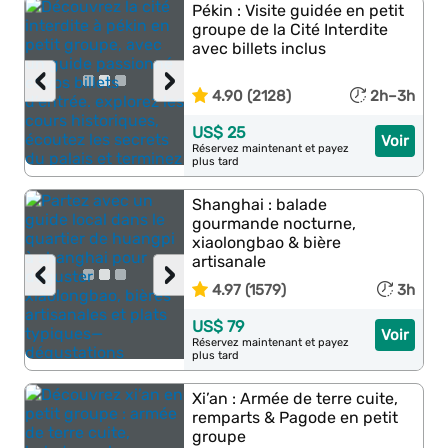
Pékin : Visite guidée en petit
groupe de la Cité Interdite
avec billets inclus
‹
›
4.90 (2128)
2h–3h
US$ 25
Voir
Réservez maintenant et payez
plus tard
Shanghai : balade
gourmande nocturne,
xiaolongbao & bière
artisanale
‹
›
4.97 (1579)
3h
US$ 79
Voir
Réservez maintenant et payez
plus tard
Xi’an : Armée de terre cuite,
remparts & Pagode en petit
groupe