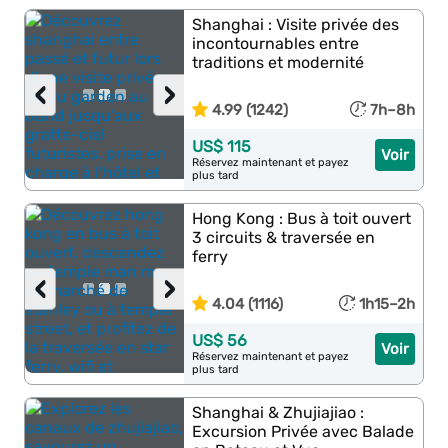
Shanghai : Visite privée des
incontournables entre
traditions et modernité
‹
›
4.99 (1242)
7h–8h
US$ 115
Voir
Réservez maintenant et payez
plus tard
Hong Kong : Bus à toit ouvert
3 circuits & traversée en
ferry
‹
›
4.04 (1116)
1h15–2h
US$ 56
Voir
Réservez maintenant et payez
plus tard
Shanghai & Zhujiajiao :
Excursion Privée avec Balade