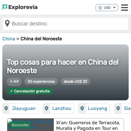
China
»
China del Noroeste
Top cosas para hacer en China del
Noroeste
⭐ 4.9
30 experiencias
desde US$ 20
✓ Cancelación gratuita
Jiayuguan
Lanzhou
Luoyang
Si
Xi'an: Guerreros de Terracota,
Bestseller
Muralla y Pagoda en Tour en