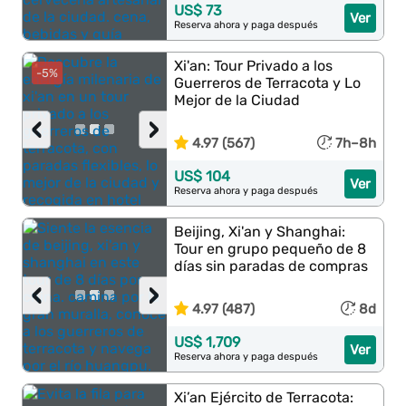
US$ 73
Ver
Reserva ahora y paga después
Xi'an: Tour Privado a los
-5%
Guerreros de Terracota y Lo
Mejor de la Ciudad
‹
›
4.97 (567)
7h–8h
US$ 104
Ver
Reserva ahora y paga después
Beijing, Xi'an y Shanghai:
Tour en grupo pequeño de 8
días sin paradas de compras
‹
›
4.97 (487)
8d
US$ 1,709
Ver
Reserva ahora y paga después
Xi’an Ejército de Terracota: