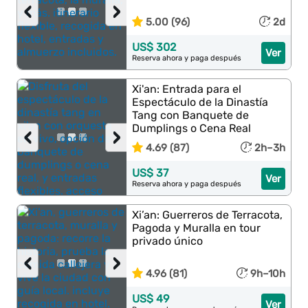
‹
›
5.00 (96)
2d
US$ 302
Ver
Reserva ahora y paga después
Xi'an: Entrada para el
Espectáculo de la Dinastía
Tang con Banquete de
Dumplings o Cena Real
‹
›
4.69 (87)
2h–3h
US$ 37
Ver
Reserva ahora y paga después
Xi’an: Guerreros de Terracota,
Pagoda y Muralla en tour
privado único
‹
›
4.96 (81)
9h–10h
US$ 49
Ver