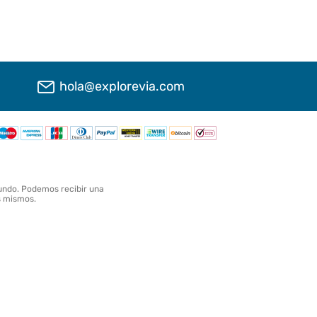
hola@explorevia.com
undo. Podemos recibir una
os mismos.