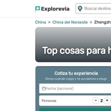
China
»
China del Noroeste
»
Zhengzh
Top cosas para
Cotiza tu experiencia
Dinos cuándo viajas y te ayudamos a elegir
Fecha (opcional)
−
+
2
Personas