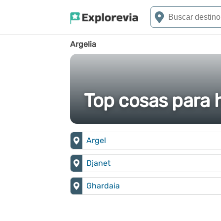
Argelia
Top cosas para h
Argel
Djanet
Ghardaia