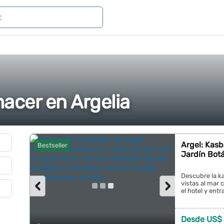
acer en Argelia
Argel: Kasb
Bestseller
Jardín Botá
Descubre la k
‹
›
vistas al mar 
el hotel y entr
Desde US$ 