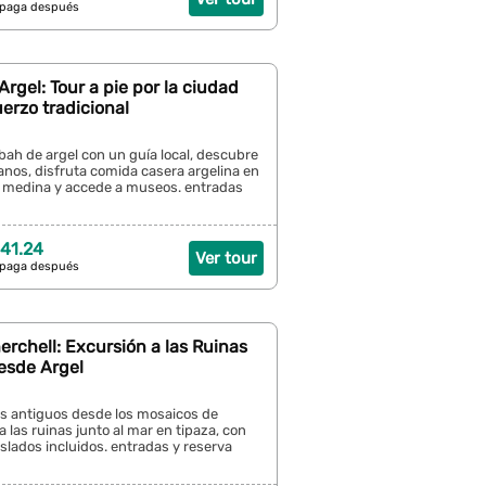
 paga después
rgel: Tour a pie por la ciudad
uerzo tradicional
bah de argel con un guía local, descubre
nos, disfruta comida casera argelina en
a medina y accede a museos. entradas
41.24
Ver tour
 paga después
erchell: Excursión a las Ruinas
sde Argel
os antiguos desde los mosaicos de
a las ruinas junto al mar en tipaza, con
raslados incluidos. entradas y reserva