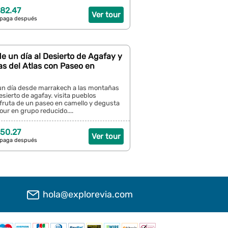
82.47
Ver tour
 paga después
e un día al Desierto de Agafay y
s del Atlas con Paseo en
un día desde marrakech a las montañas
desierto de agafay. visita pueblos
sfruta de un paseo en camello y degusta
tour en grupo reducido....
50.27
Ver tour
 paga después
hola@explorevia.com