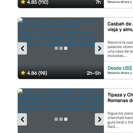
4.85 (110)
7h
Reserva ahora y
Casbah de A
vieja y alm
Recorre la cas
‹
›
palacios otoma
una casa de l
incluidas....
Desde US$ 
4.86 (98)
2h–5h
Reserva ahora y
Tipaza y Ch
Romanas de
Sigue los pas
‹
›
cherchell hast
guía local y t
fácil....