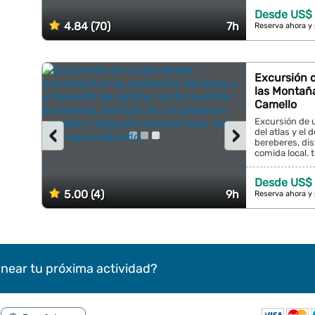
Desde US$ 
4.84 (70)
7h
Reserva ahora y
Excursión d
las Montaña
Camello
Excursión de 
‹
›
del atlas y el 
bereberes, di
comida local. 
Desde US$ 
5.00 (4)
9h
Reserva ahora y
near tu próxima actividad?