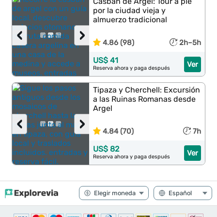
Casbah de Argel: Tour a pie
por la ciudad vieja y
almuerzo tradicional
‹
›
4.86 (98)
2h–5h
US$ 41
Ver
Reserva ahora y paga después
Tipaza y Cherchell: Excursión
a las Ruinas Romanas desde
Argel
‹
›
4.84 (70)
7h
US$ 82
Ver
Reserva ahora y paga después