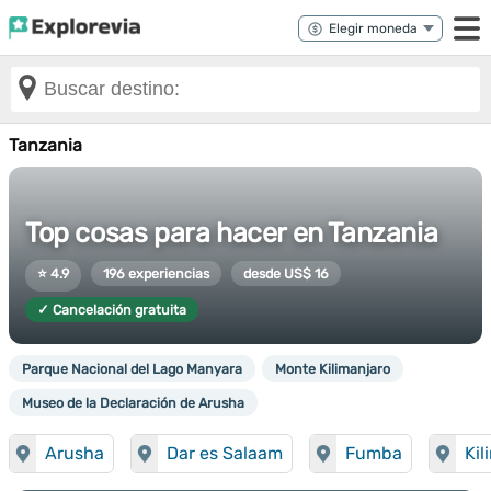
Tanzania
Top cosas para hacer en Tanzania
⭐ 4.9
196 experiencias
desde US$ 16
✓ Cancelación gratuita
Parque Nacional del Lago Manyara
Monte Kilimanjaro
Museo de la Declaración de Arusha
Arusha
Dar es Salaam
Fumba
Kil