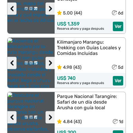
‹
›
5.00 (44)
6d
US$ 1,359
Ver
Reserva ahora y paga después
Kilimanjaro Marangu:
Trekking con Guías Locales y
Comidas Incluidas
‹
›
4.98 (43)
5d
US$ 740
Ver
Reserva ahora y paga después
Parque Nacional Tarangire:
Safari de un día desde
Arusha con guía local
‹
›
4.84 (43)
1d
US$ 200