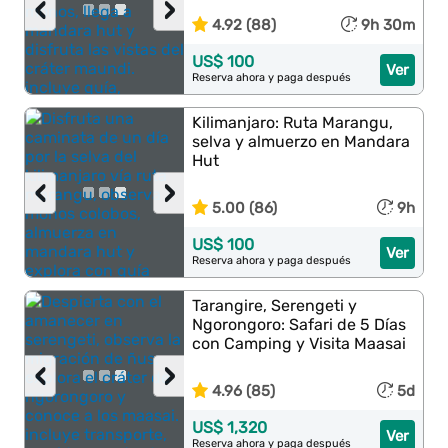
‹
›
4.92 (88)
9h 30m
US$ 100
Ver
Reserva ahora y paga después
Kilimanjaro: Ruta Marangu,
selva y almuerzo en Mandara
Hut
‹
›
5.00 (86)
9h
US$ 100
Ver
Reserva ahora y paga después
Tarangire, Serengeti y
Ngorongoro: Safari de 5 Días
con Camping y Visita Maasai
‹
›
4.96 (85)
5d
US$ 1,320
Ver
Reserva ahora y paga después