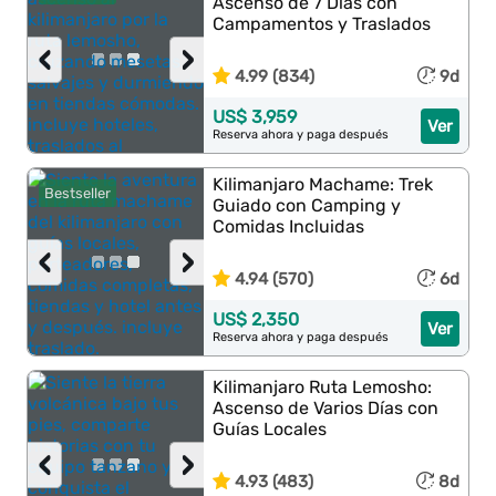
Ascenso de 7 Días con
Campamentos y Traslados
‹
›
4.99 (834)
9d
US$ 3,959
Ver
Reserva ahora y paga después
Kilimanjaro Machame: Trek
Bestseller
Guiado con Camping y
Comidas Incluidas
‹
›
4.94 (570)
6d
US$ 2,350
Ver
Reserva ahora y paga después
Kilimanjaro Ruta Lemosho:
Ascenso de Varios Días con
Guías Locales
‹
›
4.93 (483)
8d