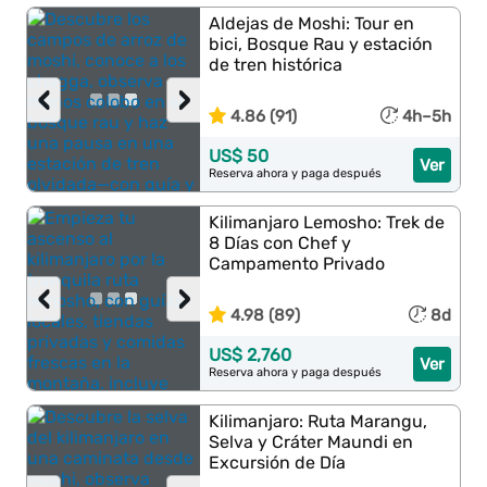
Aldejas de Moshi: Tour en
bici, Bosque Rau y estación
de tren histórica
‹
›
4.86 (91)
4h–5h
US$ 50
Ver
Reserva ahora y paga después
Kilimanjaro Lemosho: Trek de
8 Días con Chef y
Campamento Privado
‹
›
4.98 (89)
8d
US$ 2,760
Ver
Reserva ahora y paga después
Kilimanjaro: Ruta Marangu,
Selva y Cráter Maundi en
Excursión de Día