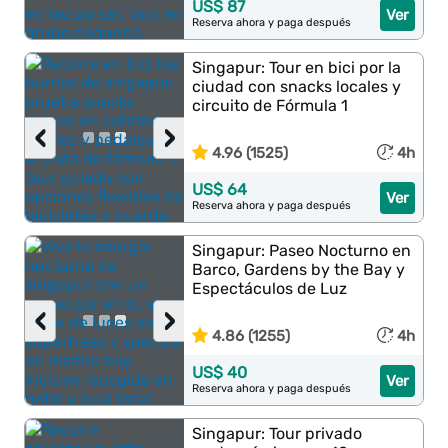
US$ 87
Ver
Reserva ahora y paga después
Singapur: Tour en bici por la
ciudad con snacks locales y
circuito de Fórmula 1
‹
›
4.96 (1525)
4h
US$ 64
Ver
Reserva ahora y paga después
Singapur: Paseo Nocturno en
Barco, Gardens by the Bay y
Espectáculos de Luz
‹
›
4.86 (1255)
4h
US$ 40
Ver
Reserva ahora y paga después
Singapur: Tour privado