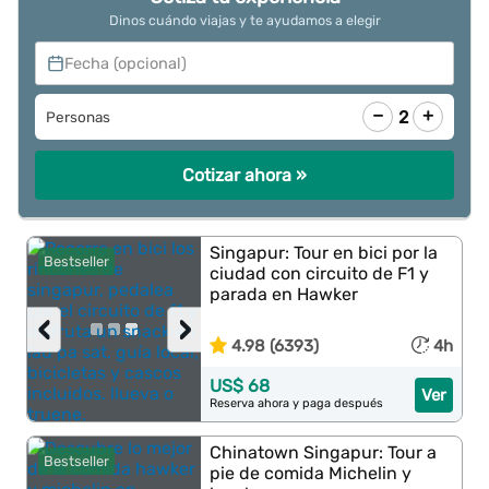
Dinos cuándo viajas y te ayudamos a elegir
Fecha (opcional)
−
+
2
Personas
Cotizar ahora »
Singapur: Tour en bici por la
Bestseller
ciudad con circuito de F1 y
parada en Hawker
‹
›
4.98 (6393)
4h
US$ 68
Ver
Reserva ahora y paga después
Chinatown Singapur: Tour a
Bestseller
pie de comida Michelin y