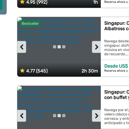
4.95 (992)
1h
Reserva ahora y
Singapur: C
Bestseller
Albatross c
Navega desde s
‹
›
singapur, disf
música en vivo
de recuerdo....
Desde US$ 
4.77 (545)
2h 30m
Reserva ahora y
Singapur: C
con buffet y
Navega por el 
‹
›
velero clásico 
cerveza, y ent
anticipado y ta