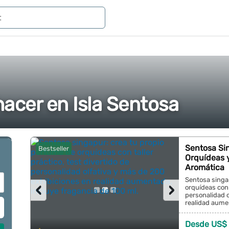
hacer en Isla Sentosa
Sentosa Sin
Bestseller
Orquídeas y
Aromática
Sentosa singa
‹
›
orquídeas con t
personalidad o
realidad aumen
Desde US$ 