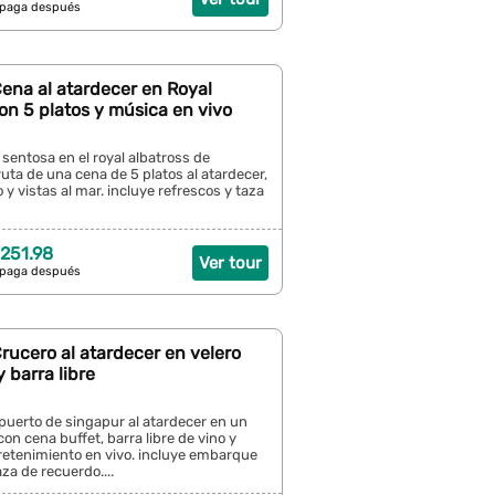
 paga después
ena al atardecer en Royal
on 5 platos y música en vivo
entosa en el royal albatross de
ruta de una cena de 5 platos al atardecer,
 y vistas al mar. incluye refrescos y taza
251.98
Ver tour
 paga después
rucero al atardecer en velero
 barra libre
puerto de singapur al atardecer en un
con cena buffet, barra libre de vino y
retenimiento en vivo. incluye embarque
za de recuerdo....