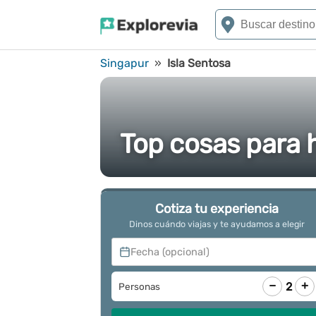
Singapur
»
Isla Sentosa
Top cosas para 
Cotiza tu experiencia
Dinos cuándo viajas y te ayudamos a elegir
Fecha (opcional)
−
+
2
Personas