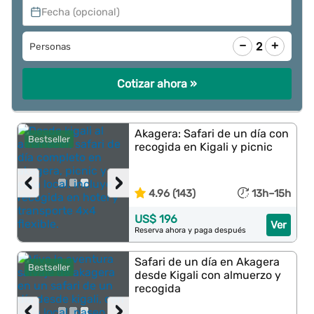
Fecha (opcional)
−
+
2
Personas
Cotizar ahora »
Akagera: Safari de un día con
Bestseller
recogida en Kigali y picnic
‹
›
4.96 (143)
13h–15h
US$ 196
Ver
Reserva ahora y paga después
Safari de un día en Akagera
Bestseller
desde Kigali con almuerzo y
recogida
‹
›