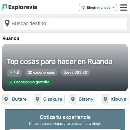
Ruanda
Top cosas para hacer en Ruanda
⭐ 4.8
20 experiencias
desde US$ 30
✓ Cancelación gratuita
Butare
Gisakura
Gisenyi
Kibuye
Cotiza tu experiencia
Dinos cuándo viajas y te ayudamos a elegir