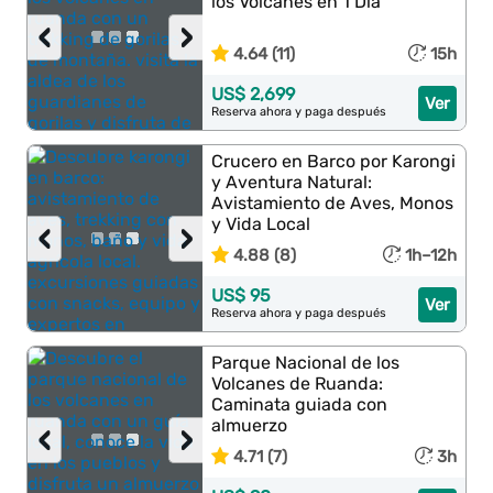
los Volcanes en 1 Día
‹
›
4.64 (11)
15h
US$ 2,699
Ver
Reserva ahora y paga después
Crucero en Barco por Karongi
y Aventura Natural:
Avistamiento de Aves, Monos
y Vida Local
‹
›
4.88 (8)
1h–12h
US$ 95
Ver
Reserva ahora y paga después
Parque Nacional de los
Volcanes de Ruanda:
Caminata guiada con
almuerzo
‹
›
4.71 (7)
3h