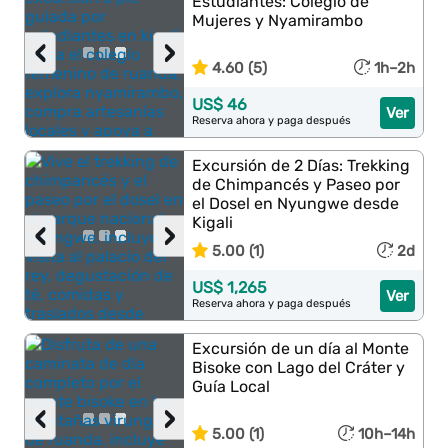
Estudiantes: Colegio de
Mujeres y Nyamirambo
‹
›
4.60 (5)
1h–2h
US$ 46
Ver
Reserva ahora y paga después
Excursión de 2 Días: Trekking
de Chimpancés y Paseo por
el Dosel en Nyungwe desde
Kigali
‹
›
5.00 (1)
2d
US$ 1,265
Ver
Reserva ahora y paga después
Excursión de un día al Monte
Bisoke con Lago del Cráter y
Guía Local
‹
›
5.00 (1)
10h–14h