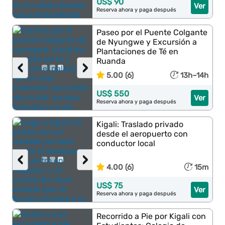
US$ 90
Ver
Reserva ahora y paga después
Paseo por el Puente Colgante
de Nyungwe y Excursión a
Plantaciones de Té en
Ruanda
‹
›
5.00 (6)
13h–14h
US$ 550
Ver
Reserva ahora y paga después
Kigali: Traslado privado
desde el aeropuerto con
conductor local
‹
›
4.00 (6)
15m
US$ 75
Ver
Reserva ahora y paga después
Recorrido a Pie por Kigali con