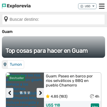
Guam
Top cosas para hacer en Guam
Tumon
Guam: Paseo en barco por
Bestseller
ríos selváticos y BBQ en
pueblo Chamorro
‹
›
4.85 (183)
4h
US$ 118