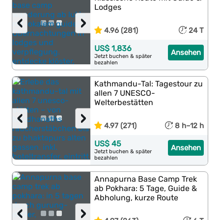
Lodges
‹
›
4.96 (281)
24 T
US$ 1,836
Ansehen
Jetzt buchen & später
bezahlen
Kathmandu-Tal: Tagestour zu
allen 7 UNESCO-
Welterbestätten
‹
›
4.97 (271)
8 h–12 h
US$ 45
Ansehen
Jetzt buchen & später
bezahlen
Annapurna Base Camp Trek
ab Pokhara: 5 Tage, Guide &
Abholung, kurze Route
‹
›