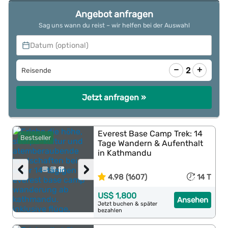
Angebot anfragen
Sag uns wann du reist – wir helfen bei der Auswahl
Datum (optional)
−
+
2
Reisende
Jetzt anfragen »
Everest Base Camp Trek: 14
Bestseller
Tage Wandern & Aufenthalt
in Kathmandu
‹
›
4.98 (1607)
14 T
US$ 1,800
Ansehen
Jetzt buchen & später
bezahlen