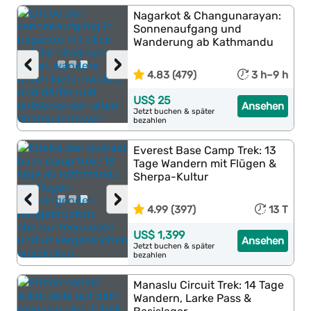
Nagarkot & Changunarayan:
Sonnenaufgang und
Wanderung ab Kathmandu
‹
›
4.83 (479)
3 h–9 h
US$ 25
Ansehen
Jetzt buchen & später
bezahlen
Everest Base Camp Trek: 13
Tage Wandern mit Flügen &
Sherpa-Kultur
‹
›
4.99 (397)
13 T
US$ 1,399
Ansehen
Jetzt buchen & später
bezahlen
Manaslu Circuit Trek: 14 Tage
Wandern, Larke Pass &