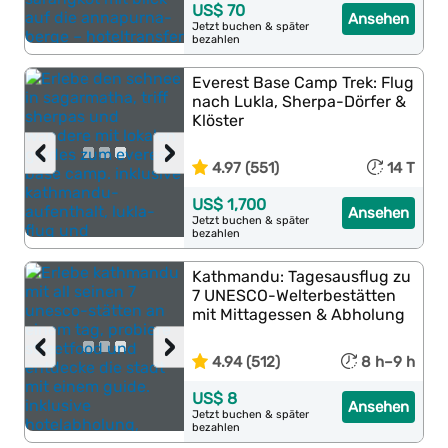
US$ 70
Ansehen
Jetzt buchen & später
bezahlen
Everest Base Camp Trek: Flug
nach Lukla, Sherpa-Dörfer &
Klöster
‹
›
4.97 (551)
14 T
US$ 1,700
Ansehen
Jetzt buchen & später
bezahlen
Kathmandu: Tagesausflug zu
7 UNESCO-Welterbestätten
mit Mittagessen & Abholung
‹
›
4.94 (512)
8 h–9 h
US$ 8
Ansehen
Jetzt buchen & später
bezahlen