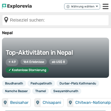
Nepal
Top-Aktivitäten in Nepal
⭐ 4.9
164 Erlebnisse
ab US$ 8
✓ Kostenlose Stornierung
Boudhanath
Pashupatinath
Durbar-Platz Kathmandu
Namche Bazaar
Thamel
Swayambhunath
Besisahar
Chisapani
Chitwan-Nationalp