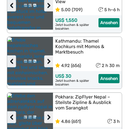
View
‹
›
5.00 (709)
5 h–6 h
US$ 1,550
Ansehen
Jetzt buchen & später
bezahlen
Kathmandu: Thamel
Kochkurs mit Momos &
Marktbesuch
‹
›
4.92 (656)
2 h 30 m
US$ 30
Ansehen
Jetzt buchen & später
bezahlen
Pokhara: ZipFlyer Nepal –
Steilste Zipline & Ausblick
vom Sarangkot
‹
›
4.86 (651)
3 h