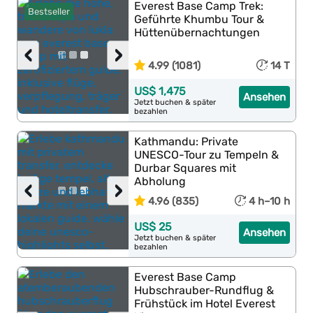
Everest Base Camp Trek:
Bestseller
Geführte Khumbu Tour &
Hüttenübernachtungen
‹
›
4.99 (1081)
14 T
US$ 1,475
Ansehen
Jetzt buchen & später
bezahlen
Kathmandu: Private
UNESCO-Tour zu Tempeln &
Durbar Squares mit
Abholung
‹
›
4.96 (835)
4 h–10 h
US$ 25
Ansehen
Jetzt buchen & später
bezahlen
Everest Base Camp
Hubschrauber-Rundflug &
Frühstück im Hotel Everest