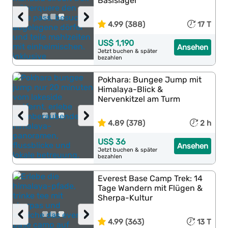
Basislager
‹
›
4.99 (388)
17 T
US$ 1,190
Ansehen
Jetzt buchen & später
bezahlen
Pokhara: Bungee Jump mit
Himalaya-Blick &
Nervenkitzel am Turm
‹
›
4.89 (378)
2 h
US$ 36
Ansehen
Jetzt buchen & später
bezahlen
Everest Base Camp Trek: 14
Tage Wandern mit Flügen &
Sherpa-Kultur
‹
›
4.99 (363)
13 T