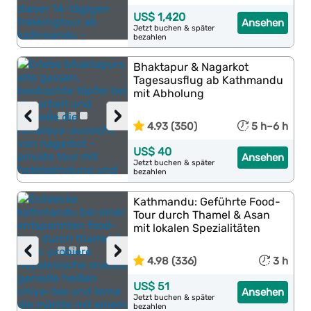
US$ 1,420
Ansehen
Jetzt buchen & später
bezahlen
Bhaktapur & Nagarkot
Tagesausflug ab Kathmandu
mit Abholung
‹
›
4.93 (350)
5 h–6 h
US$ 40
Ansehen
Jetzt buchen & später
bezahlen
Kathmandu: Geführte Food-
Tour durch Thamel & Asan
mit lokalen Spezialitäten
‹
›
4.98 (336)
3 h
US$ 51
Ansehen
Jetzt buchen & später
bezahlen