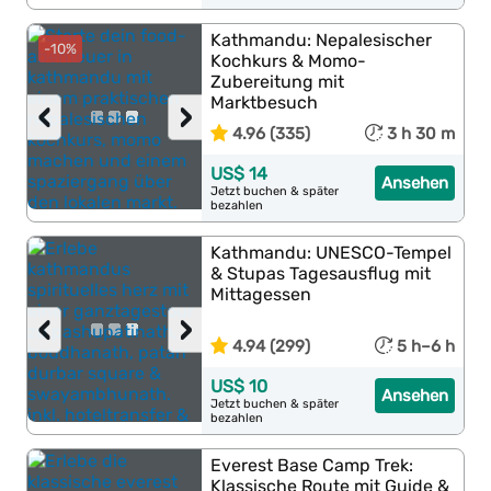
Kathmandu: Nepalesischer
-10%
Kochkurs & Momo-
Zubereitung mit
Marktbesuch
‹
›
4.96 (335)
3 h 30 m
US$ 14
Ansehen
Jetzt buchen & später
bezahlen
Kathmandu: UNESCO-Tempel
& Stupas Tagesausflug mit
Mittagessen
‹
›
4.94 (299)
5 h–6 h
US$ 10
Ansehen
Jetzt buchen & später
bezahlen
Everest Base Camp Trek:
Klassische Route mit Guide &