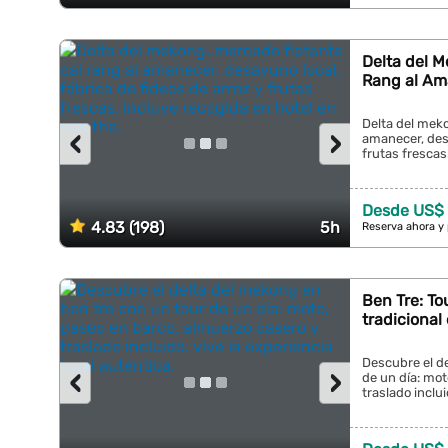
Delta del M
Rang al Am
Delta del meko
‹
›
amanecer, desa
frutas frescas.
Desde US$
4.83 (198)
5h
Reserva ahora y
Ben Tre: To
tradicional
Descubre el de
‹
›
de un día: mot
traslado inclui