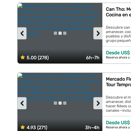
Can Tho: M
Cocina en 
Descubre can t
‹
›
amanecer, coci
pueblos y disf
grupo pequeño 
Desde US$
5.00 (278)
6h–7h
Reserva ahora y
Mercado Fl
Tour Tempra
Descubre el me
‹
›
amanecer, disf
hacer fideos c
canales—incluy
Desde US$
4.93 (271)
3h–4h
Reserva ahora y