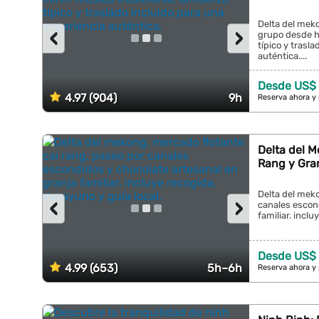
Delta del mek
‹
›
grupo desde h
típico y trasl
auténtica....
Desde US$ 
4.97 (904)
9h
Reserva ahora y
Delta del M
Rang y Gra
Delta del meko
‹
›
canales escond
familiar. inclu
Desde US$
4.99 (653)
5h–6h
Reserva ahora y