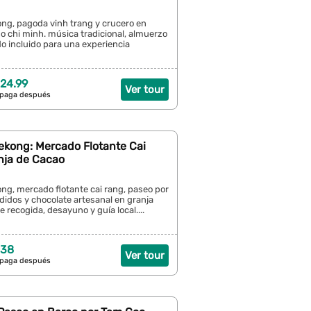
ong, pagoda vinh trang y crucero en
o chi minh. música tradicional, almuerzo
ado incluido para una experiencia
24.99
Ver tour
 paga después
ekong: Mercado Flotante Cai
nja de Cacao
ng, mercado flotante cai rang, paseo por
idos y chocolate artesanal en granja
ye recogida, desayuno y guía local....
 38
Ver tour
 paga después