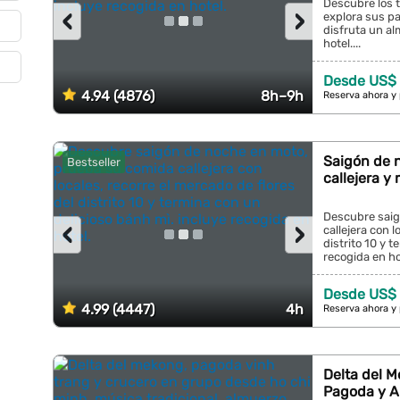
Descubre los t
‹
›
explora sus pa
disfruta un al
hotel....
Desde US$ 
4.94 (4876)
8h–9h
Reserva ahora y
Saigón de 
Bestseller
callejera y
Descubre saig
‹
›
callejera con l
distrito 10 y 
recogida en hot
Desde US$ 
4.99 (4447)
4h
Reserva ahora y
Delta del M
Pagoda y A