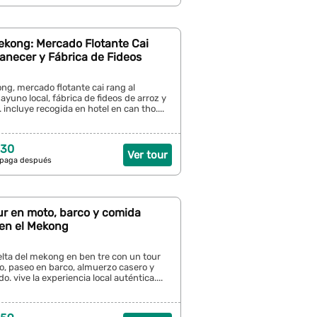
ekong: Mercado Flotante Cai
anecer y Fábrica de Fideos
ng, mercado flotante cai rang al
yuno local, fábrica de fideos de arroz y
 incluye recogida en hotel en can tho....
 30
Ver tour
 paga después
ur en moto, barco y comida
 en el Mekong
lta del mekong en ben tre con un tour
o, paseo en barco, almuerzo casero y
do. vive la experiencia local auténtica....