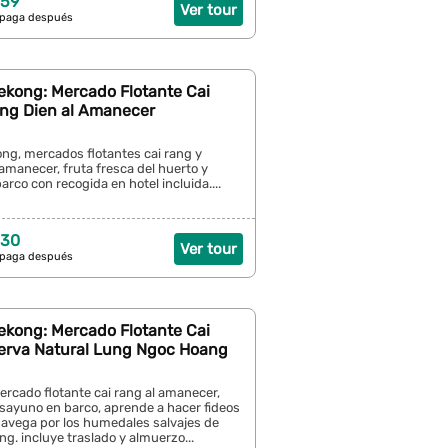
 59
Ver tour
 paga después
ekong: Mercado Flotante Cai
ng Dien al Amanecer
ng, mercados flotantes cai rang y
amanecer, fruta fresca del huerto y
rco con recogida en hotel incluida....
 30
Ver tour
 paga después
ekong: Mercado Flotante Cai
erva Natural Lung Ngoc Hoang
rcado flotante cai rang al amanecer,
esayuno en barco, aprende a hacer fideos
navega por los humedales salvajes de
g. incluye traslado y almuerzo...