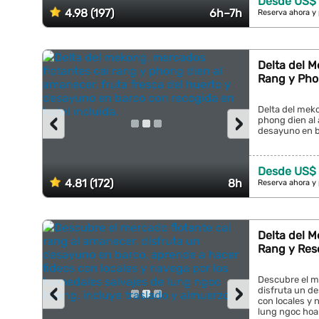
Desde US$
4.98 (197)
6h–7h
Reserva ahora y
Delta del M
Rang y Pho
Delta del meko
‹
›
phong dien al 
desayuno en ba
Desde US$
4.81 (172)
8h
Reserva ahora y
Delta del M
Rang y Res
Descubre el me
‹
›
disfruta un d
con locales y 
lung ngoc hoan