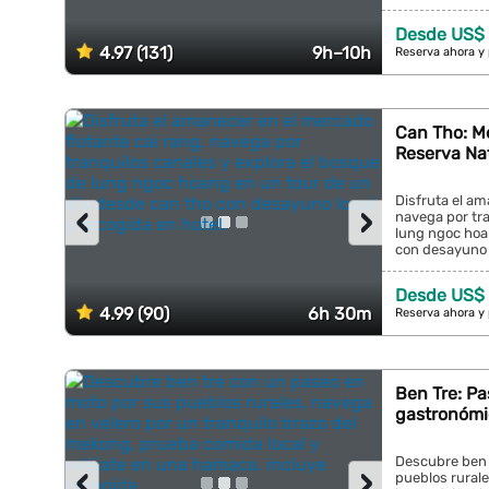
Desde US$
4.97 (131)
9h–10h
Reserva ahora y
Can Tho: M
Reserva Na
Disfruta el am
‹
›
navega por tra
lung ngoc hoa
con desayuno l
Desde US$
4.99 (90)
6h 30m
Reserva ahora y
Ben Tre: Pa
gastronómi
Descubre ben 
‹
›
pueblos rurale