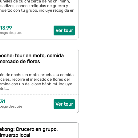
úneles de cu chi cerca de ho chi minh,
sadizos, conoce reliquias de guerra y
muerzo con tu grupo. incluye recogida en
13.99
Ver tour
 paga después
noche: tour en moto, comida
 mercado de flores
ón de noche en moto, prueba su comida
ocales, recorre el mercado de flores del
termina con un delicioso bánh mì. incluye
el....
31
Ver tour
 paga después
ekong: Crucero en grupo,
lmuerzo local