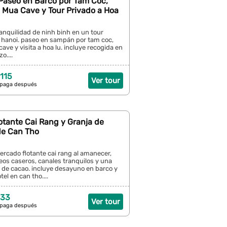
 Paseo en Barco por Tam Coc,
 Mua Cave y Tour Privado a Hoa
anquilidad de ninh binh en un tour
 hanoi. paseo en sampán por tam coc,
ave y visita a hoa lu. incluye recogida en
o....
115
Ver tour
 paga después
otante Cai Rang y Granja de
e Can Tho
rcado flotante cai rang al amanecer,
deos caseros, canales tranquilos y una
r de cacao. incluye desayuno en barco y
el en can tho....
 33
Ver tour
 paga después