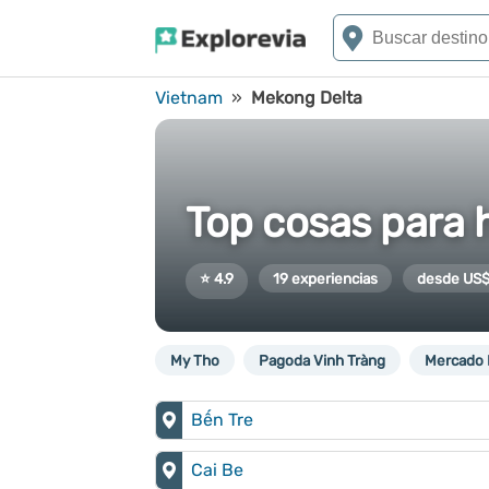
Vietnam
»
Mekong Delta
Top cosas para 
⭐ 4.9
19 experiencias
desde US$
My Tho
Pagoda Vinh Tràng
Mercado 
Bến Tre
Cai Be