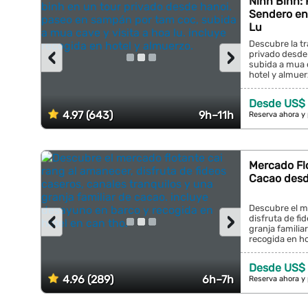
Ninh Binh:
Sendero en
Lu
Descubre la tr
‹
›
privado desde
subida a mua c
hotel y almuerz
Desde US$ 
4.97 (643)
9h–11h
Reserva ahora y
Mercado Fl
Cacao desd
Descubre el me
‹
›
disfruta de fi
granja familia
recogida en hot
Desde US$
4.96 (289)
6h–7h
Reserva ahora y