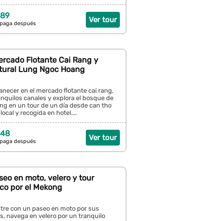
 89
Ver tour
 paga después
ercado Flotante Cai Rang y
tural Lung Ngoc Hoang
anecer en el mercado flotante cai rang,
nquilos canales y explora el bosque de
ng en un tour de un día desde can tho
ocal y recogida en hotel....
 48
Ver tour
 paga después
seo en moto, velero y tour
co por el Mekong
tre con un paseo en moto por sus
s, navega en velero por un tranquilo