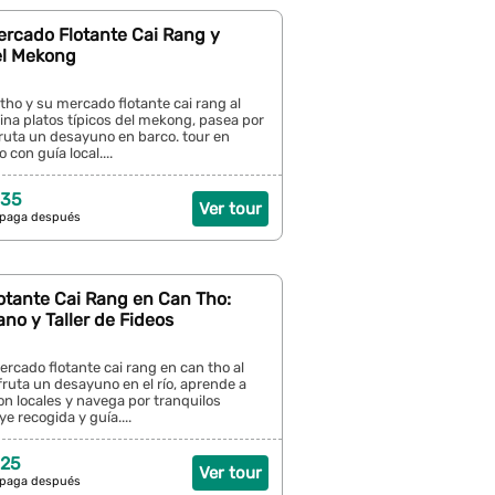
ercado Flotante Cai Rang y
el Mekong
ho y su mercado flotante cai rang al
na platos típicos del mekong, pasea por
ruta un desayuno en barco. tour en
con guía local....
 35
Ver tour
 paga después
otante Cai Rang en Can Tho:
no y Taller de Fideos
rcado flotante cai rang en can tho al
ruta un desayuno en el río, aprende a
on locales y navega por tranquilos
e recogida y guía....
 25
Ver tour
 paga después