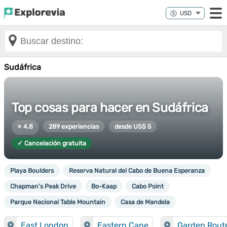
Sudáfrica
Top cosas para hacer en Sudáfrica
⭐ 4.8
289 experiencias
desde US$ 5
✓ Cancelación gratuita
Playa Boulders
Reserva Natural del Cabo de Buena Esperanza
Chapman's Peak Drive
Bo-Kaap
Cabo Point
Parque Nacional Table Mountain
Casa de Mandela
East London
Eastern Cape
Garden Rout