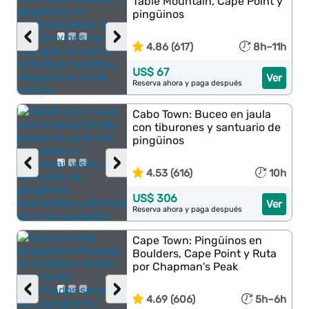
Table Mountain, Cape Point y
pingüinos
‹
›
4.86 (617)
8h–11h
US$ 67
Ver
Reserva ahora y paga después
Cabo Town: Buceo en jaula
con tiburones y santuario de
pingüinos
‹
›
4.53 (616)
10h
US$ 306
Ver
Reserva ahora y paga después
Cape Town: Pingüinos en
Boulders, Cape Point y Ruta
por Chapman's Peak
‹
›
4.69 (606)
5h–6h