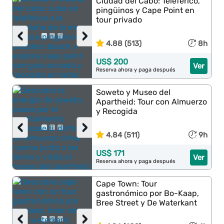
Ciudad del Cabo: Teleférico,
pingüinos y Cape Point en
tour privado
‹
›
4.88 (513)
8h
US$ 200
Ver
Reserva ahora y paga después
Soweto y Museo del
Apartheid: Tour con Almuerzo
y Recogida
‹
›
4.84 (511)
9h
US$ 171
Ver
Reserva ahora y paga después
Cape Town: Tour
gastronómico por Bo-Kaap,
Bree Street y De Waterkant
‹
›