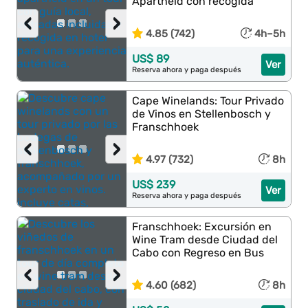
Apartheid con recogida
‹
›
4.85 (742)
4h–5h
US$ 89
Ver
Reserva ahora y paga después
Cape Winelands: Tour Privado
de Vinos en Stellenbosch y
Franschhoek
‹
›
4.97 (732)
8h
US$ 239
Ver
Reserva ahora y paga después
Franschhoek: Excursión en
Wine Tram desde Ciudad del
Cabo con Regreso en Bus
‹
›
4.60 (682)
8h