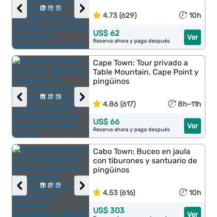
‹
›
4.73 (629)
10h
US$ 62
Ver
Reserva ahora y paga después
Cape Town: Tour privado a
Table Mountain, Cape Point y
pingüinos
‹
›
4.86 (617)
8h–11h
US$ 66
Ver
Reserva ahora y paga después
Cabo Town: Buceo en jaula
con tiburones y santuario de
pingüinos
‹
›
4.53 (616)
10h
US$ 303
Ver