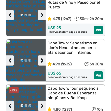
Rutas de Vino y Paseo por el
Puerto
‹
›
4.75 (1967)
30m–2h 20m
US$ 25
Ver
Reserva ahora y paga después
Cape Town: Senderismo en
Lion’s Head al amanecer o
atardecer con linternas
‹
›
4.98 (1632)
3h 30m
US$ 65
Ver
Reserva ahora y paga después
Cabo Town: Tour pequeño al
-10%
Cabo de Buena Esperanza,
pingüinos y Bo-Kaap
‹
›
4.80 (1297)
10h