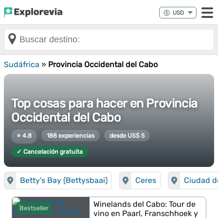
Sudáfrica
»
Provincia Occidental del Cabo
Top cosas para hacer en Provincia
Occidental del Cabo
⭐ 4.8
188 experiencias
desde US$ 5
✓ Cancelación gratuita
Betty's Bay (Bettysbaai)
Ceres
Ciudad d
Winelands del Cabo: Tour de
Bestseller
vino en Paarl, Franschhoek y