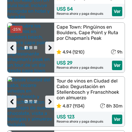
US$ 54
Ver
Reserva ahora y paga después
Cape Town: Pingüinos en
-25%
Boulders, Cape Point y Ruta
por Chapman’s Peak
‹
›
4.94 (1210)
9h
US$ 29
Ver
Reserva ahora y paga después
Tour de vinos en Ciudad del
Cabo: Degustación en
Stellenbosch y Franschhoek
con almuerzo
‹
›
4.87 (1134)
8h 30m
US$ 123
Ver
Reserva ahora y paga después