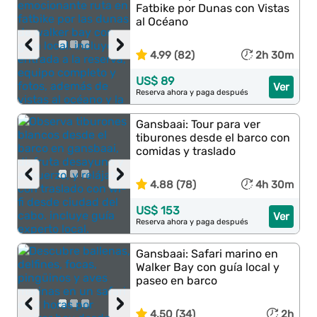
Fatbike por Dunas con Vistas
al Océano
‹
›
4.99 (82)
2h 30m
US$ 89
Ver
Reserva ahora y paga después
Gansbaai: Tour para ver
tiburones desde el barco con
comidas y traslado
‹
›
4.88 (78)
4h 30m
US$ 153
Ver
Reserva ahora y paga después
Gansbaai: Safari marino en
Walker Bay con guía local y
paseo en barco
‹
›
4.50 (34)
2h