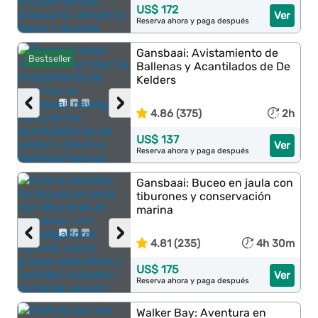
US$ 172
Ver
Reserva ahora y paga después
Gansbaai: Avistamiento de
Bestseller
Ballenas y Acantilados de De
Kelders
‹
›
4.86 (375)
2h
US$ 137
Ver
Reserva ahora y paga después
Gansbaai: Buceo en jaula con
tiburones y conservación
marina
‹
›
4.81 (235)
4h 30m
US$ 175
Ver
Reserva ahora y paga después
Walker Bay: Aventura en