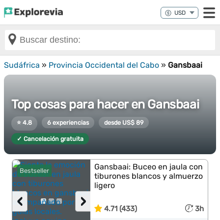
Sudáfrica
»
Provincia Occidental del Cabo
»
Gansbaai
Top cosas para hacer en Gansbaai
⭐ 4.8
6 experiencias
desde US$ 89
✓ Cancelación gratuita
Gansbaai: Buceo en jaula con
Bestseller
tiburones blancos y almuerzo
ligero
‹
›
4.71 (433)
3h