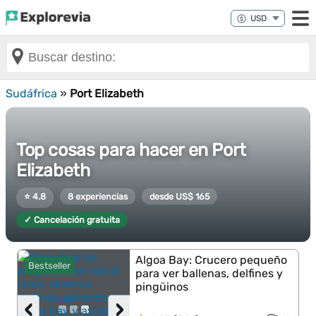
Sudáfrica
»
Port Elizabeth
Top cosas para hacer en Port
Elizabeth
⭐ 4.8
8 experiencias
desde US$ 165
✓ Cancelación gratuita
Algoa Bay: Crucero pequeño
Bestseller
para ver ballenas, delfines y
pingüinos
‹
›