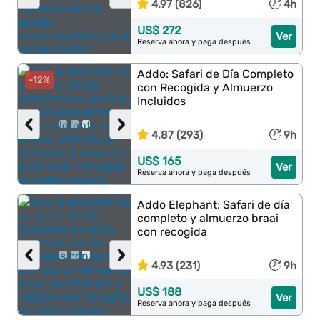
4.97 (826)
4h
US$ 272
Ver
Reserva ahora y paga después
Addo: Safari de Día Completo
-12%
con Recogida y Almuerzo
Incluidos
‹
›
4.87 (293)
9h
US$ 165
Ver
Reserva ahora y paga después
Addo Elephant: Safari de día
completo y almuerzo braai
con recogida
‹
›
4.93 (231)
9h
US$ 188
Ver
Reserva ahora y paga después