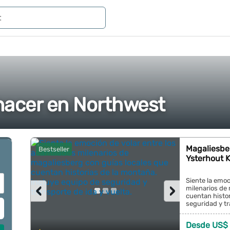
hacer en Northwest
Magaliesber
Bestseller
Ysterhout K
Siente la emoc
‹
›
milenarios de
cuentan histor
seguridad y tra
Desde US$ 