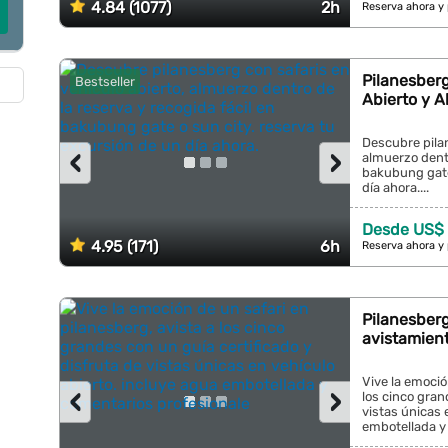
4.84 (1077)
2h
Reserva ahora y
Pilanesberg
Bestseller
Abierto y A
Descubre pilan
‹
›
almuerzo dentr
bakubung gate 
día ahora....
Desde US$ 
4.95 (171)
6h
Reserva ahora y
Pilanesberg
avistamien
Vive la emoció
‹
›
los cinco gran
vistas únicas 
embotellada y 