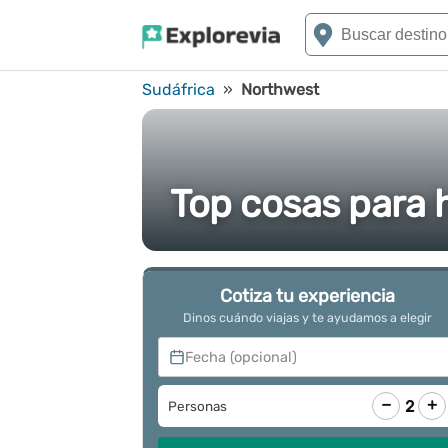
Sudáfrica
»
Northwest
Top cosas para 
Cotiza tu experiencia
Dinos cuándo viajas y te ayudamos a elegir
Fecha (opcional)
−
+
2
Personas