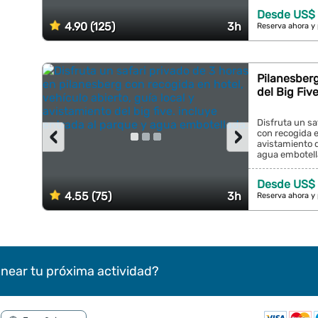
Desde US$ 
4.90 (125)
3h
Reserva ahora y
Pilanesberg
del Big Fiv
Disfruta un sa
‹
›
con recogida en
avistamiento d
agua embotella
Desde US$ 
4.55 (75)
3h
Reserva ahora y
near tu próxima actividad?