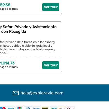
59.58
Ver tour
 paga después
: Safari Privado y Avistamiento
e con Recogida
fari privado de 3 horas en pilanesberg
 hotel, vehículo abierto, guía local y
el big five. incluye entrada al parque y
da....
1,014.73
Ver tour
 paga después
hola@explorevia.com