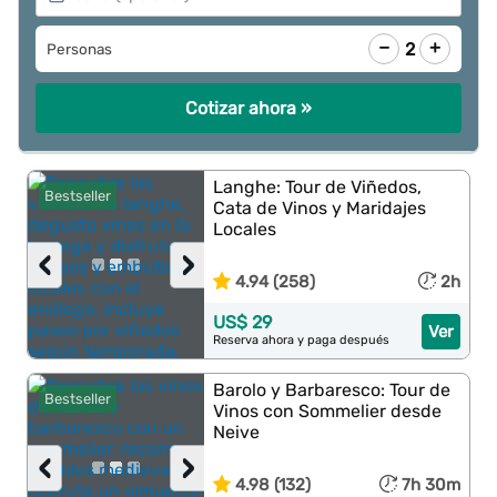
−
+
2
Personas
Cotizar ahora »
Langhe: Tour de Viñedos,
Bestseller
Cata de Vinos y Maridajes
Locales
‹
›
4.94 (258)
2h
US$ 29
Ver
Reserva ahora y paga después
Barolo y Barbaresco: Tour de
Bestseller
Vinos con Sommelier desde
Neive
‹
›
4.98 (132)
7h 30m