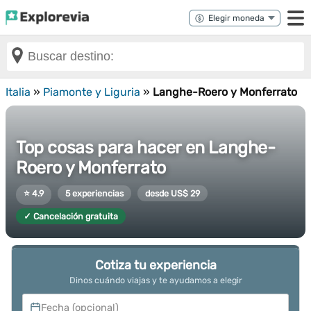
Italia
»
Piamonte y Liguria
»
Langhe-Roero y Monferrato
Top cosas para hacer en Langhe-
Roero y Monferrato
⭐ 4.9
5 experiencias
desde US$ 29
✓ Cancelación gratuita
Cotiza tu experiencia
Dinos cuándo viajas y te ayudamos a elegir
Fecha (opcional)