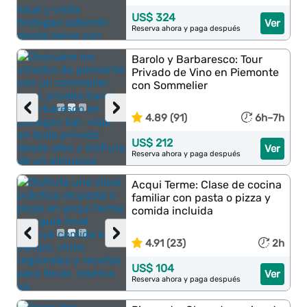
US$ 324
Ver
Reserva ahora y paga después
Barolo y Barbaresco: Tour
Privado de Vino en Piemonte
con Sommelier
‹
›
4.89 (91)
6h–7h
US$ 212
Ver
Reserva ahora y paga después
Acqui Terme: Clase de cocina
familiar con pasta o pizza y
comida incluida
‹
›
4.91 (23)
2h
US$ 104
Ver
Reserva ahora y paga después