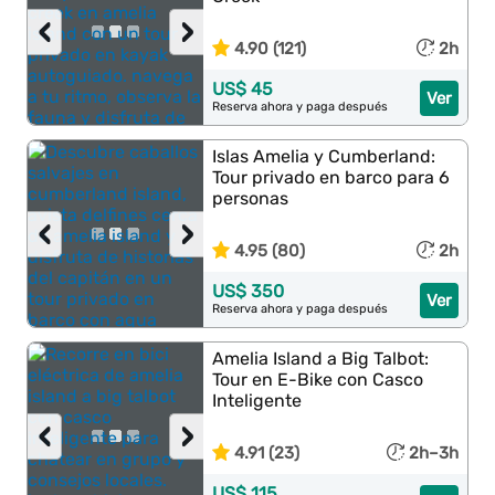
‹
›
4.90 (121)
2h
US$ 45
Ver
Reserva ahora y paga después
Islas Amelia y Cumberland:
Tour privado en barco para 6
personas
‹
›
4.95 (80)
2h
US$ 350
Ver
Reserva ahora y paga después
Amelia Island a Big Talbot:
Tour en E-Bike con Casco
Inteligente
‹
›
4.91 (23)
2h–3h
US$ 115