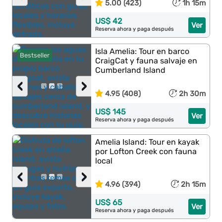
5.00 (423)
1h 15m
US$ 42
Ver
Reserva ahora y paga después
Isla Amelia: Tour en barco
Bestseller
CraigCat y fauna salvaje en
Cumberland Island
‹
›
4.95 (408)
2h 30m
US$ 145
Ver
Reserva ahora y paga después
Amelia Island: Tour en kayak
por Lofton Creek con fauna
local
‹
›
4.96 (394)
2h 15m
US$ 65
Ver
Reserva ahora y paga después