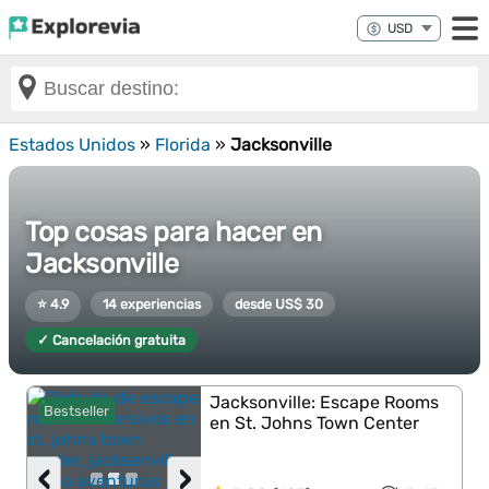
Estados Unidos
»
Florida
»
Jacksonville
Top cosas para hacer en
Jacksonville
⭐ 4.9
14 experiencias
desde US$ 30
✓ Cancelación gratuita
Jacksonville: Escape Rooms
Bestseller
en St. Johns Town Center
‹
›