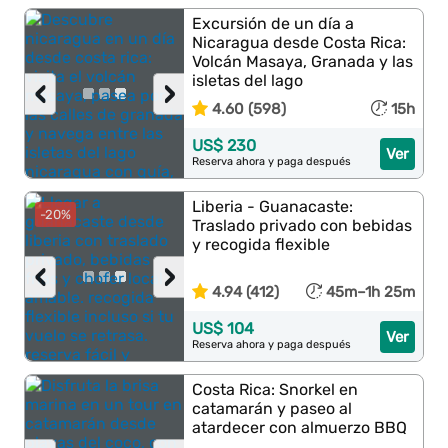
Excursión de un día a
Nicaragua desde Costa Rica:
Volcán Masaya, Granada y las
isletas del lago
‹
›
4.60 (598)
15h
US$ 230
Ver
Reserva ahora y paga después
Liberia - Guanacaste:
-20%
Traslado privado con bebidas
y recogida flexible
‹
›
4.94 (412)
45m–1h 25m
US$ 104
Ver
Reserva ahora y paga después
Costa Rica: Snorkel en
catamarán y paseo al
atardecer con almuerzo BBQ