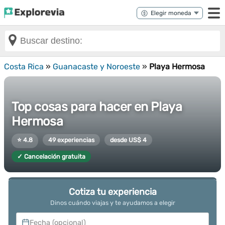
Costa Rica
»
Guanacaste y Noroeste
»
Playa Hermosa
Top cosas para hacer en Playa
Hermosa
⭐ 4.8
49 experiencias
desde US$ 4
✓ Cancelación gratuita
Cotiza tu experiencia
Dinos cuándo viajas y te ayudamos a elegir
Fecha (opcional)