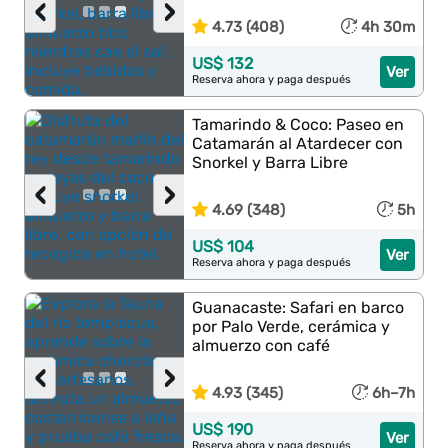
‹
›
4.73 (408)
4h 30m
US$ 132
Ver
Reserva ahora y paga después
Tamarindo & Coco: Paseo en
Catamarán al Atardecer con
Snorkel y Barra Libre
‹
›
4.69 (348)
5h
US$ 104
Ver
Reserva ahora y paga después
Guanacaste: Safari en barco
por Palo Verde, cerámica y
almuerzo con café
‹
›
4.93 (345)
6h–7h
US$ 190
Ver
Reserva ahora y paga después