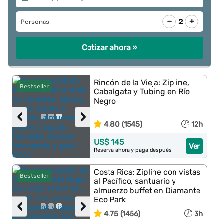
−
+
2
Personas
Cotizar ahora »
Rincón de la Vieja: Zipline,
Bestseller
Cabalgata y Tubing en Río
Negro
‹
›
4.80 (1545)
12h
US$ 145
Ver
Reserva ahora y paga después
Costa Rica: Zipline con vistas
Bestseller
al Pacífico, santuario y
almuerzo buffet en Diamante
Eco Park
‹
›
4.75 (1456)
3h