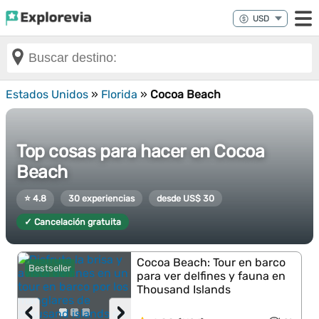
Estados Unidos
»
Florida
»
Cocoa Beach
Top cosas para hacer en Cocoa
Beach
⭐ 4.8
30 experiencias
desde US$ 30
✓ Cancelación gratuita
Cocoa Beach: Tour en barco
Bestseller
para ver delfines y fauna en
Thousand Islands
‹
›