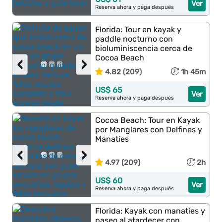
Ver
Reserva ahora y paga después
Florida: Tour en kayak y
paddle nocturno con
bioluminiscencia cerca de
Cocoa Beach
‹
›
4.82 (209)
1h 45m
US$ 65
Ver
Reserva ahora y paga después
Cocoa Beach: Tour en Kayak
por Manglares con Delfines y
Manatíes
‹
›
4.97 (209)
2h
US$ 60
Ver
Reserva ahora y paga después
Florida: Kayak con manatíes y
paseo al atardecer con