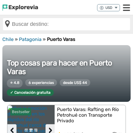
Chile
»
Patagonia
»
Puerto Varas
Top cosas para hacer en Puerto
Varas
⭐ 4.8
6 experiencias
desde US$ 44
✓ Cancelación gratuita
Puerto Varas: Rafting en Río
Bestseller
Petrohué con Transporte
Privado
‹
›