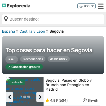
España
»
Castilla y León
»
Segovia
Top cosas para hacer en Segovia
⭐ 4.8
8 experiencias
desde US$ 9
✓ Cancelación gratuita
Segovia: Paseo en Globo y
Bestseller
Brunch con Recogida en
Madrid
‹
›
4.89 (604)
3h–6h