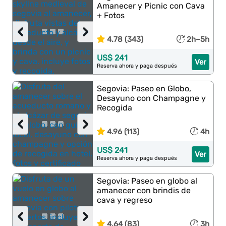
Amanecer y Picnic con Cava
+ Fotos
‹
›
4.78 (343)
2h–5h
US$ 241
Ver
Reserva ahora y paga después
Segovia: Paseo en Globo,
Desayuno con Champagne y
Recogida
‹
›
4.96 (113)
4h
US$ 241
Ver
Reserva ahora y paga después
Segovia: Paseo en globo al
amanecer con brindis de
cava y regreso
‹
›
4.64 (83)
3h