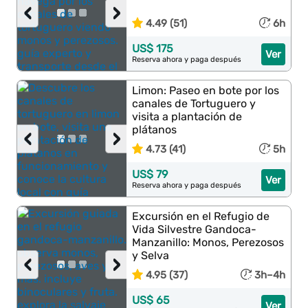
‹
›
4.49 (51)
6h
US$ 175
Ver
Reserva ahora y paga después
Limon: Paseo en bote por los
canales de Tortuguero y
visita a plantación de
plátanos
‹
›
4.73 (41)
5h
US$ 79
Ver
Reserva ahora y paga después
Excursión en el Refugio de
Vida Silvestre Gandoca-
Manzanillo: Monos, Perezosos
y Selva
‹
›
4.95 (37)
3h–4h
US$ 65
Ver