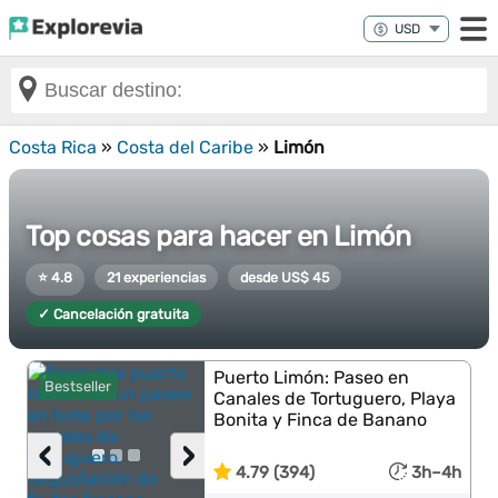
Costa Rica
»
Costa del Caribe
»
Limón
Top cosas para hacer en Limón
⭐ 4.8
21 experiencias
desde US$ 45
✓ Cancelación gratuita
Puerto Limón: Paseo en
Bestseller
Canales de Tortuguero, Playa
Bonita y Finca de Banano
‹
›
4.79 (394)
3h–4h