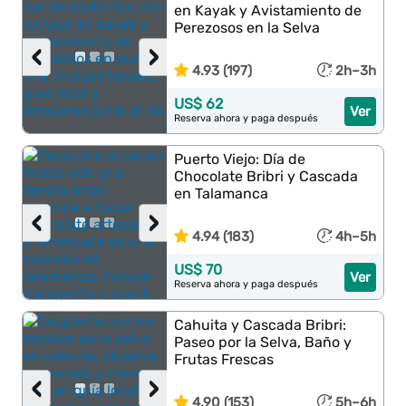
en Kayak y Avistamiento de
Perezosos en la Selva
‹
›
4.93 (197)
2h–3h
US$ 62
Ver
Reserva ahora y paga después
Puerto Viejo: Día de
Chocolate Bribri y Cascada
en Talamanca
‹
›
4.94 (183)
4h–5h
US$ 70
Ver
Reserva ahora y paga después
Cahuita y Cascada Bribri:
Paseo por la Selva, Baño y
Frutas Frescas
‹
›
4.90 (153)
5h–6h