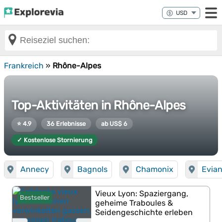
Frankreich
»
Rhône-Alpes
Top-Aktivitäten in Rhône-Alpes
⭐ 4.9
36 Erlebnisse
ab US$ 6
✓ Kostenlose Stornierung
Annecy
Bagnols
Chamonix
Evian
Vieux Lyon: Spaziergang,
Bestseller
geheime Traboules &
Seidengeschichte erleben