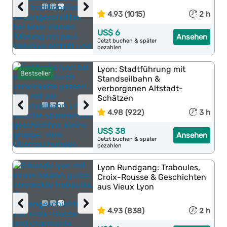
‹
›
4.93 (1015)
2 h
US$ 6
Ansehen
Jetzt buchen & später
bezahlen
Lyon: Stadtführung mit
Bestseller
Standseilbahn &
verborgenen Altstadt-
Schätzen
‹
›
4.98 (922)
3 h
US$ 38
Ansehen
Jetzt buchen & später
bezahlen
Lyon Rundgang: Traboules,
Croix-Rousse & Geschichten
aus Vieux Lyon
‹
›
4.93 (838)
2 h