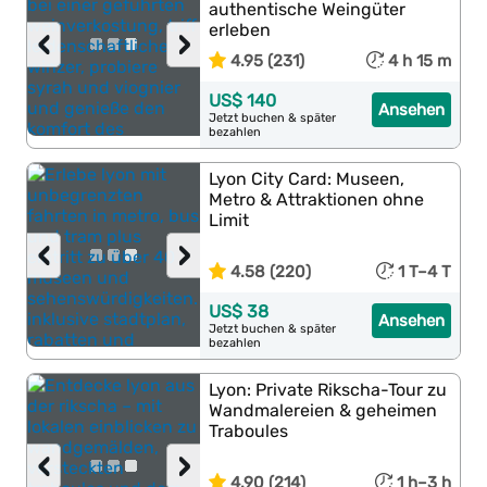
authentische Weingüter
erleben
‹
›
4.95 (231)
4 h 15 m
US$ 140
Ansehen
Jetzt buchen & später
bezahlen
Lyon City Card: Museen,
Metro & Attraktionen ohne
Limit
‹
›
4.58 (220)
1 T–4 T
US$ 38
Ansehen
Jetzt buchen & später
bezahlen
Lyon: Private Rikscha-Tour zu
Wandmalereien & geheimen
Traboules
‹
›
4.90 (214)
1 h–3 h