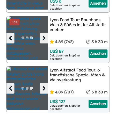
US$ 6
Ansehen
Jetzt buchen & später
bezahlen
Lyon Food Tour: Bouchons,
-13%
Wein & Süßes in der Altstadt
erleben
‹
›
4.89 (762)
3 h 30 m
US$ 87
Ansehen
Jetzt buchen & später
bezahlen
Lyon Altstadt Food Tour: 6
französische Spezialitäten &
Weinverkostung
‹
›
4.89 (707)
3 h 30 m
US$ 127
Ansehen
Jetzt buchen & später
bezahlen