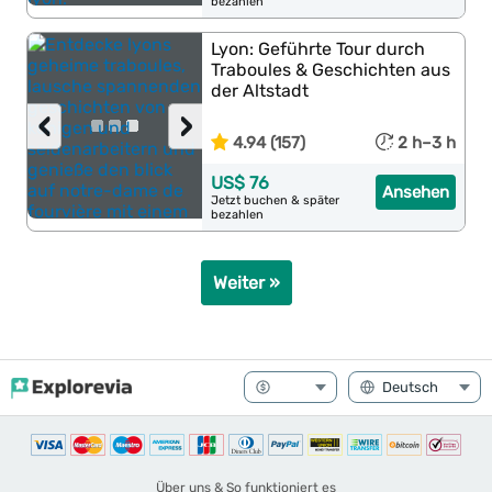
bezahlen
Lyon: Geführte Tour durch
Traboules & Geschichten aus
der Altstadt
‹
›
4.94 (157)
2 h–3 h
US$ 76
Ansehen
Jetzt buchen & später
bezahlen
Weiter »
Über uns & So funktioniert es