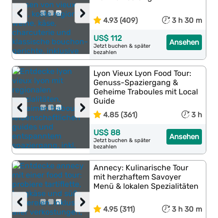
‹
›
4.93 (409)
3 h 30 m
US$ 112
Ansehen
Jetzt buchen & später
bezahlen
Lyon Vieux Lyon Food Tour:
Genuss-Spaziergang &
Geheime Traboules mit Local
Guide
‹
›
4.85 (361)
3 h
US$ 88
Ansehen
Jetzt buchen & später
bezahlen
Annecy: Kulinarische Tour
mit herzhaftem Savoyer
Menü & lokalen Spezialitäten
‹
›
4.95 (311)
3 h 30 m