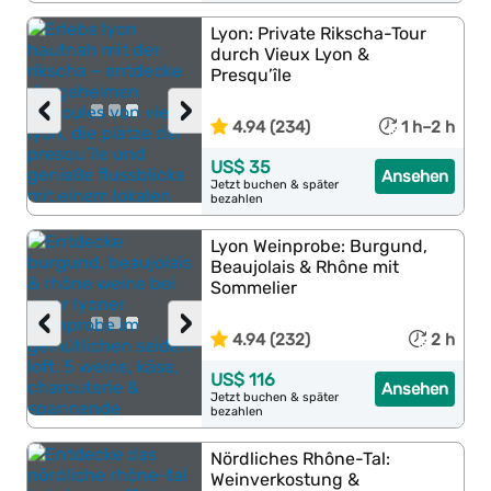
Lyon: Private Rikscha-Tour
durch Vieux Lyon &
Presqu’île
‹
›
4.94 (234)
1 h–2 h
US$ 35
Ansehen
Jetzt buchen & später
bezahlen
Lyon Weinprobe: Burgund,
Beaujolais & Rhône mit
Sommelier
‹
›
4.94 (232)
2 h
US$ 116
Ansehen
Jetzt buchen & später
bezahlen
Nördliches Rhône-Tal:
Weinverkostung &