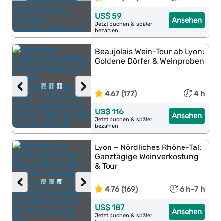
US$ 59
Ansehen
Jetzt buchen & später
bezahlen
Beaujolais Wein-Tour ab Lyon:
Goldene Dörfer & Weinproben
‹
›
4.67 (177)
4 h
US$ 116
Ansehen
Jetzt buchen & später
bezahlen
Lyon – Nördliches Rhône-Tal:
Ganztägige Weinverkostung
& Tour
‹
›
4.76 (169)
6 h–7 h
US$ 187
Ansehen
Jetzt buchen & später