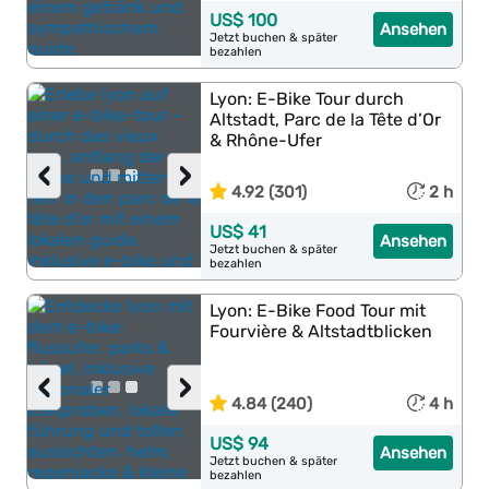
US$ 100
Ansehen
Jetzt buchen & später
bezahlen
Lyon: E-Bike Tour durch
Altstadt, Parc de la Tête d’Or
& Rhône-Ufer
‹
›
4.92 (301)
2 h
US$ 41
Ansehen
Jetzt buchen & später
bezahlen
Lyon: E-Bike Food Tour mit
Fourvière & Altstadtblicken
‹
›
4.84 (240)
4 h
US$ 94
Ansehen
Jetzt buchen & später
bezahlen