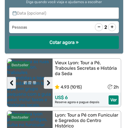
Diga quando você viaja e ajudamos a escolher
Data (opcional)
−
+
2
Pessoas
Cotar agora »
Vieux Lyon: Tour a Pé,
Bestseller
Traboules Secretas e História
da Seda
‹
›
4.93 (1015)
2h
US$ 6
Ver
Reserve agora e pague depois
Lyon: Tour a Pé com Funicular
Bestseller
e Segredos do Centro
Histórico