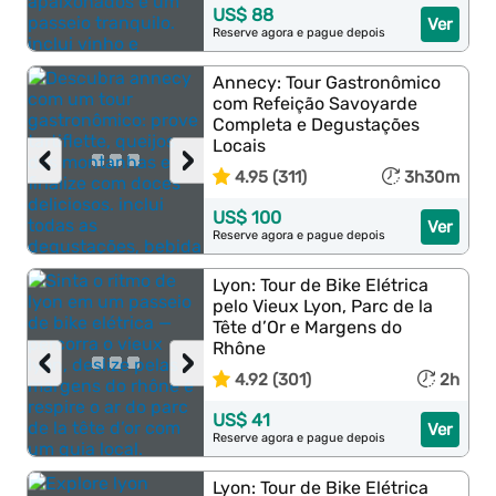
US$ 88
Ver
Reserve agora e pague depois
Annecy: Tour Gastronômico
com Refeição Savoyarde
Completa e Degustações
Locais
‹
›
4.95 (311)
3h30m
US$ 100
Ver
Reserve agora e pague depois
Lyon: Tour de Bike Elétrica
pelo Vieux Lyon, Parc de la
Tête d’Or e Margens do
Rhône
‹
›
4.92 (301)
2h
US$ 41
Ver
Reserve agora e pague depois
Lyon: Tour de Bike Elétrica