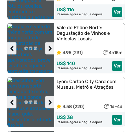
US$ 116
Ver
Reserve agora e pague depois
Vale do Rhône Norte:
Degustação de Vinhos e
Vinícolas Locais
‹
›
4.95 (231)
4h15m
US$ 140
Ver
Reserve agora e pague depois
Lyon: Cartão City Card com
Museus, Metrô e Atrações
‹
›
4.58 (220)
1d–4d
US$ 38
Ver
Reserve agora e pague depois