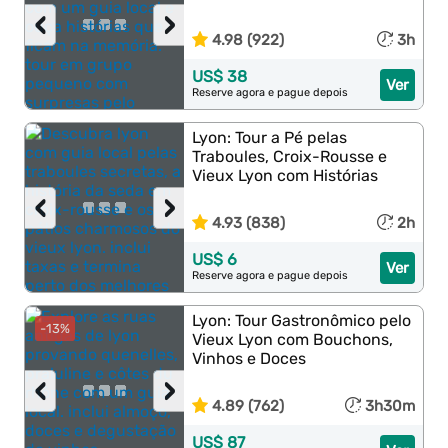
‹
›
4.98 (922)
3h
US$ 38
Ver
Reserve agora e pague depois
Lyon: Tour a Pé pelas
Traboules, Croix-Rousse e
Vieux Lyon com Histórias
‹
›
4.93 (838)
2h
US$ 6
Ver
Reserve agora e pague depois
Lyon: Tour Gastronômico pelo
-13%
Vieux Lyon com Bouchons,
Vinhos e Doces
‹
›
4.89 (762)
3h30m
US$ 87