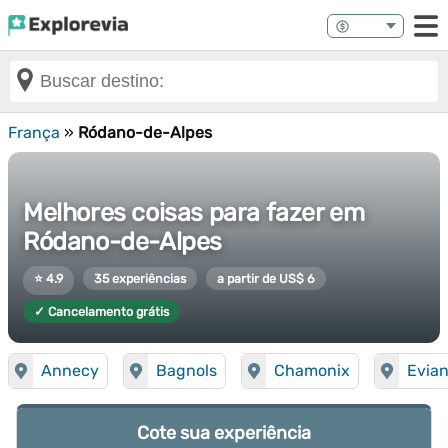
França
»
Ródano-de-Alpes
Melhores coisas para fazer em
Ródano-de-Alpes
⭐ 4.9
35 experiências
a partir de US$ 6
✓ Cancelamento grátis
Annecy
Bagnols
Chamonix
Evian
Cote sua experiência