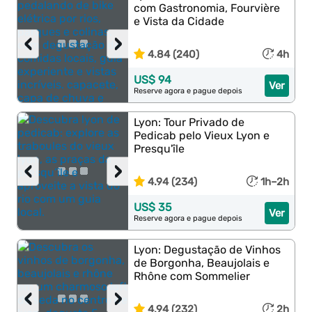
com Gastronomia, Fourvière
e Vista da Cidade
‹
›
4.84 (240)
4h
US$ 94
Ver
Reserve agora e pague depois
Lyon: Tour Privado de
Pedicab pelo Vieux Lyon e
Presqu'île
‹
›
4.94 (234)
1h–2h
US$ 35
Ver
Reserve agora e pague depois
Lyon: Degustação de Vinhos
de Borgonha, Beaujolais e
Rhône com Sommelier
‹
›
4.94 (232)
2h