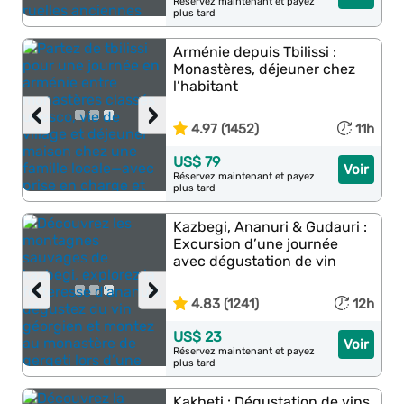
Réservez maintenant et payez
plus tard
Arménie depuis Tbilissi :
Monastères, déjeuner chez
l’habitant
‹
›
4.97 (1452)
11h
US$ 79
Voir
Réservez maintenant et payez
plus tard
Kazbegi, Ananuri & Gudauri :
Excursion d’une journée
avec dégustation de vin
‹
›
4.83 (1241)
12h
US$ 23
Voir
Réservez maintenant et payez
plus tard
Kakheti : Dégustation de vins,