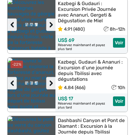
Kazbegi & Gudauri :
Excursion Privée Journée
avec Ananuri, Gergeti &
Dégustation de Miel
‹
›
4.91 (480)
8h–12h
US$ 69
Voir
Réservez maintenant et payez
plus tard
Kazbegi, Gudauri & Ananuri :
-22%
Excursion d’une journée
depuis Tbilissi avec
dégustations
‹
›
4.84 (466)
10h
US$ 17
Voir
Réservez maintenant et payez
plus tard
Dashbashi Canyon et Pont de
Diamant : Excursion à la
Journée depuis Tbilissi