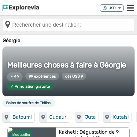
Géorgie
Meilleures choses à faire à Géorgie
⭐ 4.9
99 expériences
dès US$ 9
✓ Annulation gratuite
Bains de soufre de Tbilissi
Batoumi
Gudauri
Juta
Kutaisi
Kakheti : Dégustation de 9
Bestseller