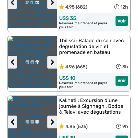
‹
›
4.95 (682)
12h
US$ 35
Voir
Réservez maintenant et payez
plus tard
Tbilissi : Balade du soir avec
dégustation de vin et
promenade en bateau
‹
›
4.96 (668)
3h
US$ 10
Voir
Réservez maintenant et payez
plus tard
Kakheti : Excursion d’une
journée à Sighnaghi, Bodbe
& Telavi avec dégustations
‹
›
4.85 (536)
9h
US$ 19