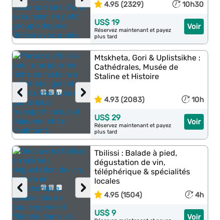
4.95 (2329)
10h30
US$ 19
Voir
Réservez maintenant et payez
plus tard
Mtskheta, Gori & Uplistsikhe :
Cathédrales, Musée de
Staline et Histoire
‹
›
4.93 (2083)
10h
US$ 29
Voir
Réservez maintenant et payez
plus tard
Tbilissi : Balade à pied,
dégustation de vin,
téléphérique & spécialités
locales
‹
›
4.95 (1504)
4h
US$ 9
Voir