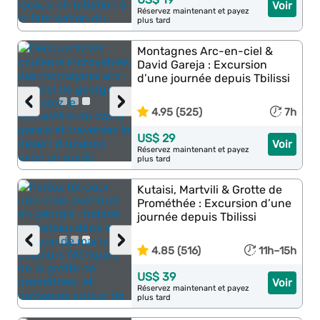
Voir
Réservez maintenant et payez
plus tard
Montagnes Arc-en-ciel &
David Gareja : Excursion
d’une journée depuis Tbilissi
‹
›
4.95 (525)
7h
US$ 29
Voir
Réservez maintenant et payez
plus tard
Kutaisi, Martvili & Grotte de
Prométhée : Excursion d’une
journée depuis Tbilissi
‹
›
4.85 (516)
11h–15h
US$ 39
Voir
Réservez maintenant et payez
plus tard