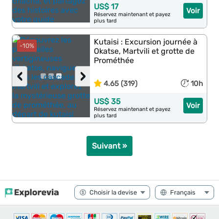
US$ 17
Voir
Réservez maintenant et payez
plus tard
Kutaisi : Excursion journée à
-10%
Okatse, Martvili et grotte de
Prométhée
‹
›
4.65 (319)
10h
US$ 35
Voir
Réservez maintenant et payez
plus tard
Suivant »