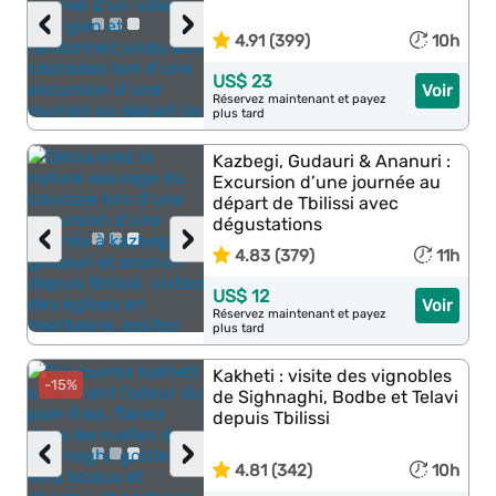
‹
›
4.91 (399)
10h
US$ 23
Voir
Réservez maintenant et payez
plus tard
Kazbegi, Gudauri & Ananuri :
Excursion d’une journée au
départ de Tbilissi avec
dégustations
‹
›
4.83 (379)
11h
US$ 12
Voir
Réservez maintenant et payez
plus tard
Kakheti : visite des vignobles
-15%
de Sighnaghi, Bodbe et Telavi
depuis Tbilissi
‹
›
4.81 (342)
10h