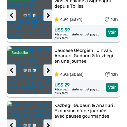
vins et balade à Sighnaghi
depuis Tbilissi
‹
›
4.94 (3374)
10h
US$ 39
Voir
Réservez maintenant et payez
plus tard
Caucase Géorgien : Jinvali,
Bestseller
Ananuri, Gudauri & Kazbegi
en une journée
‹
›
4.93 (3068)
12h
US$ 29
Voir
Réservez maintenant et payez
plus tard
Kazbegi, Gudauri & Ananuri :
Excursion d’une journée
avec pauses gourmandes
‹
›