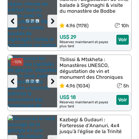
balade à Sighnaghi & visite
du monastère de Bodbe
‹
›
4.96 (1178)
10h
US$ 29
Voir
Réservez maintenant et payez
plus tard
Tbilissi & Mtskheta :
-10%
Monastères UNESCO,
dégustation de vin et
monument des Chroniques
‹
›
4.96 (1034)
5h
US$ 18
Voir
Réservez maintenant et payez
plus tard
Kazbegi & Gudauri :
Forteresse d’Ananuri, 4x4
jusqu’à l’église de la Trinité