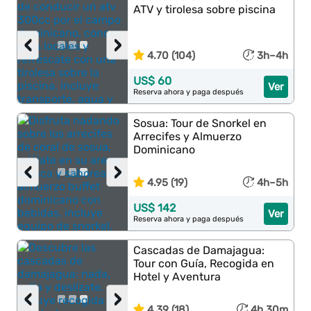
ATV y tirolesa sobre piscina
‹
›
4.70 (104)
3h–4h
US$ 60
Ver
Reserva ahora y paga después
Sosua: Tour de Snorkel en
Arrecifes y Almuerzo
Dominicano
‹
›
4.95 (19)
4h–5h
US$ 142
Ver
Reserva ahora y paga después
Cascadas de Damajagua:
Tour con Guía, Recogida en
Hotel y Aventura
‹
›
4.39 (18)
4h 30m