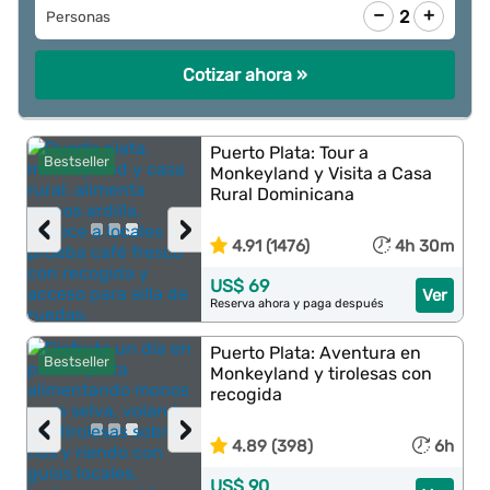
−
+
2
Personas
Cotizar ahora »
Puerto Plata: Tour a
Bestseller
Monkeyland y Visita a Casa
Rural Dominicana
‹
›
4.91 (1476)
4h 30m
US$ 69
Ver
Reserva ahora y paga después
Puerto Plata: Aventura en
Bestseller
Monkeyland y tirolesas con
recogida
‹
›
4.89 (398)
6h
US$ 90