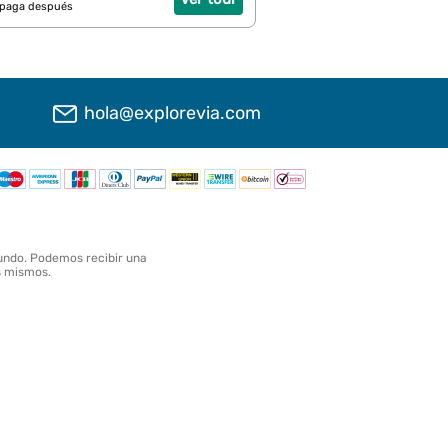
 paga después
hola@explorevia.com
undo. Podemos recibir una
os mismos.