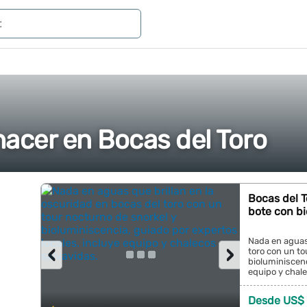
hacer en Bocas del Toro
Bocas del T
bote con b
Nada en aguas 
‹
›
toro con un to
bioluminiscenc
equipo y chale
Desde US$ 