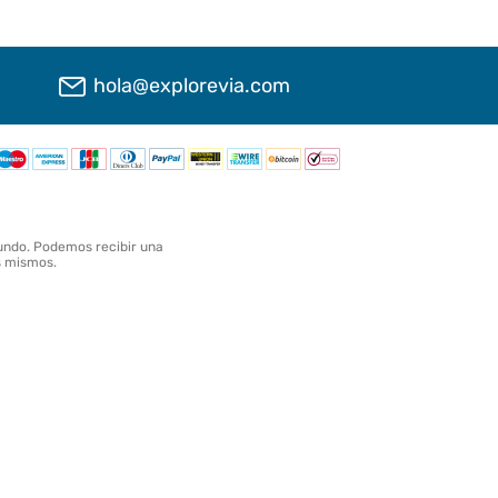
hola@explorevia.com
undo. Podemos recibir una
os mismos.