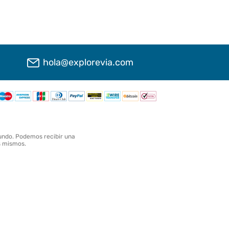
hola@explorevia.com
undo. Podemos recibir una
os mismos.