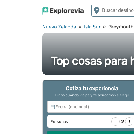
Nueva Zelanda
»
Isla Sur
»
Greymouth
Top cosas para
Cotiza tu experiencia
Dinos cuándo viajas y te ayudamos a elegir
Fecha (opcional)
−
+
2
Personas