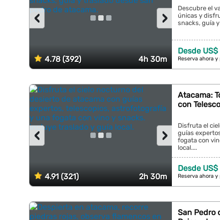
Descubre el va
‹
›
únicas y disfr
snacks, guía y
Desde US$ 
4.78 (392)
4h 30m
Reserva ahora y
Atacama: To
con Telesco
Disfruta el ci
‹
›
guías expertos
fogata con vin
local....
Desde US$
4.91 (321)
2h 30m
Reserva ahora y
San Pedro 