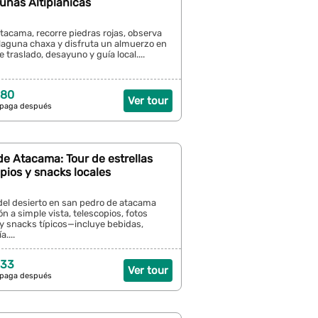
unas Altiplánicas
tacama, recorre piedras rojas, observa
laguna chaxa y disfruta un almuerzo en
e traslado, desayuno y guía local....
 80
Ver tour
 paga después
e Atacama: Tour de estrellas
pios y snacks locales
del desierto en san pedro de atacama
n a simple vista, telescopios, fotos
y snacks típicos—incluye bebidas,
....
 33
Ver tour
 paga después