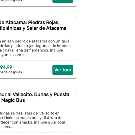
 paga después
de Atacama: Piedras Rojas,
tiplánicas y Salar de Atacama
a en san pedro de atacama con un guía
ndo las piedras rojas, lagunas de intenso
na chaxa llena de flamencos. incluye
ayuno casero....
94.99
Ver tour
 paga después
ur al Vallecito, Dunas y Puesta
l Magic Bus
unas surrealistas del vallecito en
a el icónico magic bus y disfruta de
rdecer con snacks. incluye guía local,
escos....