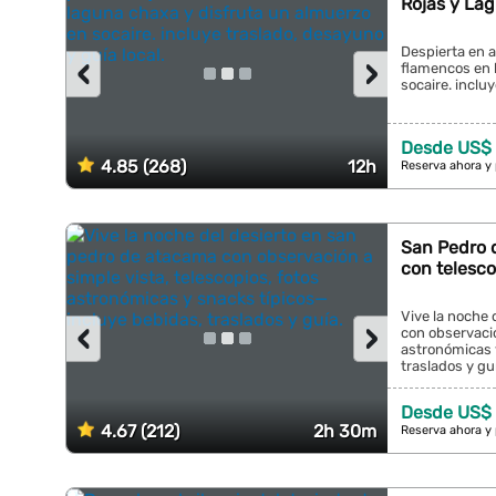
Rojas y Lag
Despierta en a
‹
›
flamencos en 
socaire. incluy
Desde US$
4.85 (268)
12h
Reserva ahora y
San Pedro d
con telesco
Vive la noche 
‹
›
con observació
astronómicas 
traslados y guía
Desde US$
4.67 (212)
2h 30m
Reserva ahora y