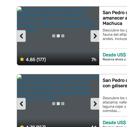
San Pedro 
amanecer a 
Machuca
Descubre los g
‹
›
fauna del alti
andes. incluye 
Desde US$
4.85 (177)
7h
Reserva ahora y
San Pedro d
con géisere
Descubre los c
‹
›
atacama: valle 
laguna cejar y
comidas....
Desde US$