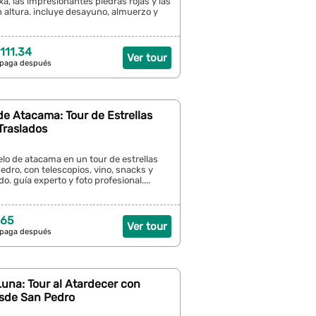
a, las impresionantes piedras rojas y las
 altura. incluye desayuno, almuerzo y
111.34
Ver tour
 paga después
e Atacama: Tour de Estrellas
Traslados
ielo de atacama en un tour de estrellas
edro, con telescopios, vino, snacks y
do. guía experto y foto profesional....
 65
Ver tour
 paga después
 Luna: Tour al Atardecer con
sde San Pedro