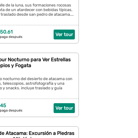
lle de la luna, sus formaciones rocosas
uta de un atardecer con bebidas típicas,
 traslado desde san pedro de atacama....
50.61
Ver tour
 paga después
ur Nocturno para Ver Estrellas
pios y Fogata
elo nocturno del desierto de atacama con
, telescopios, astrofotografía y una
o y snacks. incluye traslado y guía
 45
Ver tour
 paga después
de Atacama: Excursión a Piedras