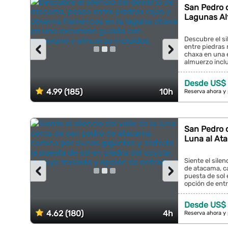
San Pedro 
Lagunas Alt
Descubre el si
‹
›
entre piedras 
chaxa en una 
almuerzo inclui
Desde US$
4.99 (185)
10h
Reserva ahora y
San Pedro d
Luna al At
Siente el silen
‹
›
de atacama, c
puesta de sol 
opción de entra
Desde US$
4.62 (180)
4h
Reserva ahora y