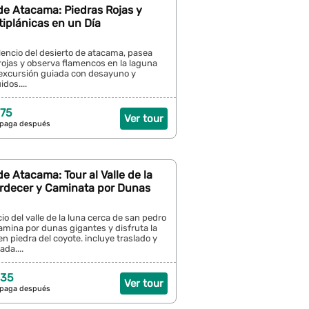
de Atacama: Piedras Rojas y
iplánicas en un Día
lencio del desierto de atacama, pasea
rojas y observa flamencos en la laguna
excursión guiada con desayuno y
dos....
 75
Ver tour
 paga después
e Atacama: Tour al Valle de la
ardecer y Caminata por Dunas
cio del valle de la luna cerca de san pedro
amina por dunas gigantes y disfruta la
en piedra del coyote. incluye traslado y
da....
 35
Ver tour
 paga después