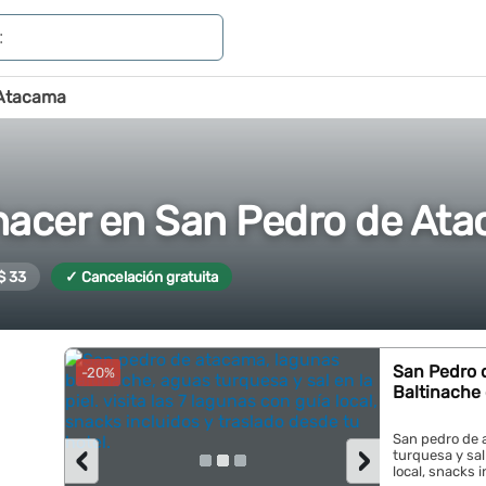
 Atacama
hacer en San Pedro de At
$ 33
✓ Cancelación gratuita
San Pedro 
-20%
Baltinache
San pedro de 
‹
›
turquesa y sal 
local, snacks i