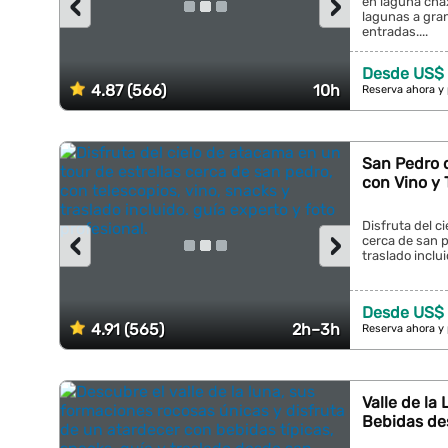
‹
›
en laguna chax
lagunas a gran
entradas....
Desde US$ 
4.87 (566)
10h
Reserva ahora y
San Pedro d
con Vino y 
Disfruta del c
‹
›
cerca de san p
traslado inclui
Desde US$
4.91 (565)
2h–3h
Reserva ahora y
Valle de la
Bebidas de