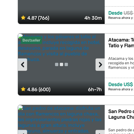
Desde
US$ 
4.87 (766)
4h 30m
Reserva ahora y
Atacama: T
Bestseller
Tatio y Fl
Atacama y los 
‹
›
recogida en h
flamencos y vi
Desde US$ 
4.86 (600)
6h–7h
Reserva ahora y
San Pedro 
Laguna Cha
San pedro de 