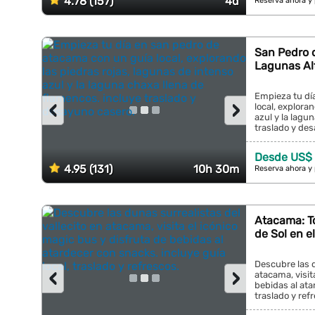
4.78 (157)
4d
Reserva ahora y
San Pedro 
Lagunas Al
Empieza tu dí
‹
›
local, explora
azul y la lagu
traslado y des
Desde US$ 
4.95 (131)
10h 30m
Reserva ahora y
Atacama: To
de Sol en e
Descubre las d
‹
›
atacama, visit
bebidas al ata
traslado y refr