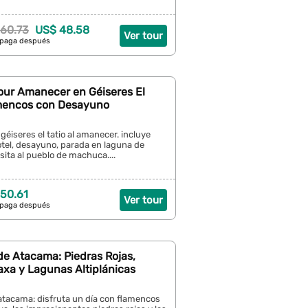
60.73
US$ 48.58
Ver tour
 paga después
our Amanecer en Géiseres El
amencos con Desayuno
géiseres el tatio al amanecer. incluye
otel, desayuno, parada en laguna de
sita al pueblo de machuca....
50.61
Ver tour
 paga después
de Atacama: Piedras Rojas,
xa y Lagunas Altiplánicas
atacama: disfruta un día con flamencos