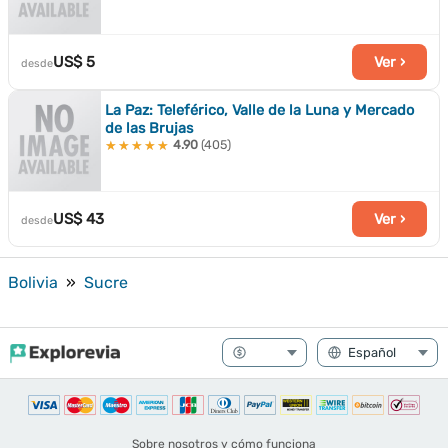
US$ 5
Ver ›
desde
La Paz: Teleférico, Valle de la Luna y Mercado
de las Brujas
4.90
(405)
★★★★★
★★★★★
US$ 43
Ver ›
desde
Bolivia
»
Sucre
Sobre nosotros y cómo funciona