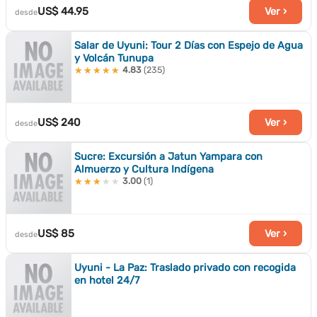
US$ 44.95
Ver ›
desde
Salar de Uyuni: Tour 2 Días con Espejo de Agua
y Volcán Tunupa
4.83
(235)
★★★★★
★★★★★
US$ 240
Ver ›
desde
Sucre: Excursión a Jatun Yampara con
Almuerzo y Cultura Indígena
3.00
(1)
★★★★★
★★★★★
US$ 85
Ver ›
desde
Uyuni - La Paz: Traslado privado con recogida
en hotel 24/7