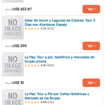
US$ 653.87
Ver ›
desde
Salar de Uyuni y Lagunas de Colores: Tour 3
Días con Atardecer Espejo
4.76
(832)
★★★★★
★★★★★
US$ 290
Ver ›
desde
La Paz: Tour a pie, teleférico y mercados de
brujas únicos
4.81
(580)
★★★★★
★★★★★
US$ 10
Ver ›
desde
La Paz: Tour a Pie por Calles Históricas y
Mercado de las Brujas
4.85
(516)
★★★★★
★★★★★