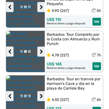
Pequeño
‹
›
4.90 (267)
5h
US$ 110
Ver
Reserva ahora y paga después
Barbados: Tour Completo por
la Costa con Almuerzo y Rum
Punch
‹
›
4.78 (227)
7h
US$ 145
Ver
Reserva ahora y paga después
Barbados: Tour en tranvía por
Harrison’s Cave y día en la
playa de Carlisle Bay
‹
›
4.55 (227)
6h
US$ 123