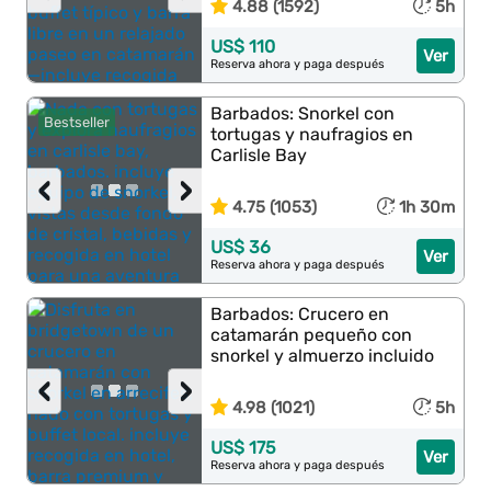
4.88 (1592)
5h
US$ 110
Ver
Reserva ahora y paga después
Barbados: Snorkel con
Bestseller
tortugas y naufragios en
Carlisle Bay
‹
›
4.75 (1053)
1h 30m
US$ 36
Ver
Reserva ahora y paga después
Barbados: Crucero en
catamarán pequeño con
snorkel y almuerzo incluido
‹
›
4.98 (1021)
5h
US$ 175
Ver
Reserva ahora y paga después