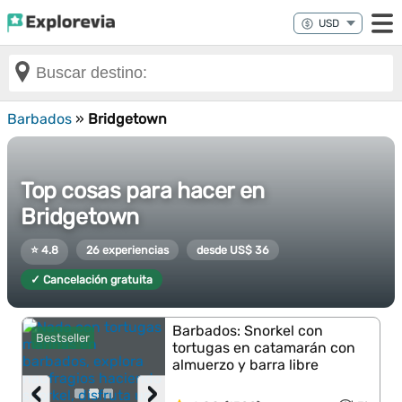
Barbados
»
Bridgetown
Top cosas para hacer en
Bridgetown
⭐ 4.8
26 experiencias
desde US$ 36
✓ Cancelación gratuita
Barbados: Snorkel con
Bestseller
tortugas en catamarán con
almuerzo y barra libre
‹
›