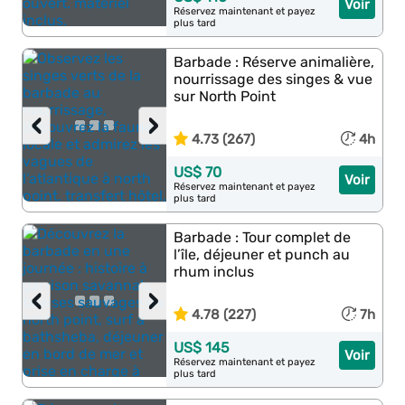
Voir
Réservez maintenant et payez
plus tard
Barbade : Réserve animalière,
nourrissage des singes & vue
sur North Point
‹
›
4.73 (267)
4h
US$ 70
Voir
Réservez maintenant et payez
plus tard
Barbade : Tour complet de
l’île, déjeuner et punch au
rhum inclus
‹
›
4.78 (227)
7h
US$ 145
Voir
Réservez maintenant et payez
plus tard