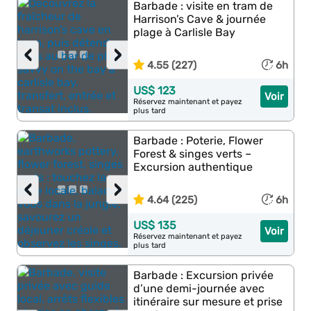
Barbade : visite en tram de
Harrison’s Cave & journée
plage à Carlisle Bay
‹
›
4.55 (227)
6h
US$ 123
Voir
Réservez maintenant et payez
plus tard
Barbade : Poterie, Flower
Forest & singes verts –
Excursion authentique
‹
›
4.64 (225)
6h
US$ 135
Voir
Réservez maintenant et payez
plus tard
Barbade : Excursion privée
d’une demi-journée avec
itinéraire sur mesure et prise