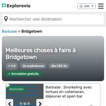
Barbade
»
Bridgetown
Meilleures choses à faire à
Bridgetown
⭐ 4.8
26 expériences
dès US$ 36
✓ Annulation gratuite
Barbade : Snorkeling avec
Bestseller
tortues en catamaran,
déjeuner et open bar
‹
›