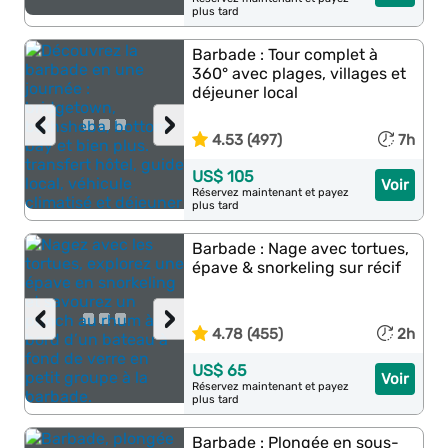
plus tard
Barbade : Tour complet à
360° avec plages, villages et
déjeuner local
‹
›
4.53 (497)
7h
US$ 105
Voir
Réservez maintenant et payez
plus tard
Barbade : Nage avec tortues,
épave & snorkeling sur récif
‹
›
4.78 (455)
2h
US$ 65
Voir
Réservez maintenant et payez
plus tard
Barbade : Plongée en sous-