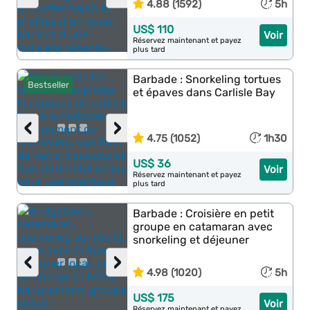
4.88 (1592)
5h
US$ 110
Voir
Réservez maintenant et payez
plus tard
Barbade : Snorkeling tortues
Bestseller
et épaves dans Carlisle Bay
‹
›
4.75 (1052)
1h30
US$ 36
Voir
Réservez maintenant et payez
plus tard
Barbade : Croisière en petit
groupe en catamaran avec
snorkeling et déjeuner
‹
›
4.98 (1020)
5h
US$ 175
Voir
Réservez maintenant et payez