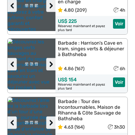
en charge
‹
›
4.80 (209)
4h
US$ 225
Voir
Réservez maintenant et payez
plus tard
Barbade : Harrison’s Cave en
tram, singes verts & déjeuner
à Bathsheba
‹
›
4.86 (167)
6h
US$ 154
Voir
Réservez maintenant et payez
plus tard
Barbade : Tour des
Incontournables, Maison de
Rihanna & Côte Sauvage de
Bathsheba
‹
›
4.63 (164)
3h30