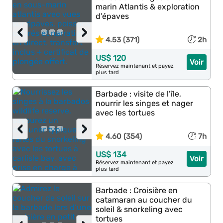
marin Atlantis & exploration
d’épaves
‹
›
4.53 (371)
2h
US$ 120
Voir
Réservez maintenant et payez
plus tard
Barbade : visite de l’île,
nourrir les singes et nager
avec les tortues
‹
›
4.60 (354)
7h
US$ 134
Voir
Réservez maintenant et payez
plus tard
Barbade : Croisière en
catamaran au coucher du
soleil & snorkeling avec
tortues