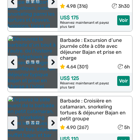
‹
›
4.98 (316)
3h30
US$ 175
Voir
Réservez maintenant et payez
plus tard
Barbade : Excursion d’une
journée côte à côte avec
déjeuner Bajan et prise en
charge
‹
›
4.64 (301)
6h
US$ 125
Voir
Réservez maintenant et payez
plus tard
Barbade : Croisière en
catamaran, snorkeling
tortues & déjeuner Bajan en
petit groupe
‹
›
4.90 (267)
5h
US$ 110