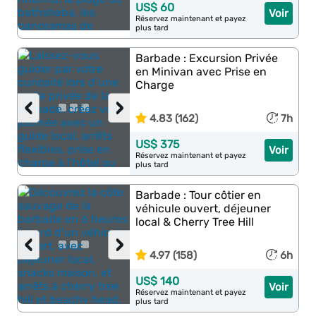
US$ 60
Voir
Réservez maintenant et payez
plus tard
Barbade : Excursion Privée
en Minivan avec Prise en
Charge
‹
›
4.83 (162)
7h
US$ 375
Voir
Réservez maintenant et payez
plus tard
Barbade : Tour côtier en
véhicule ouvert, déjeuner
local & Cherry Tree Hill
‹
›
4.97 (158)
6h
US$ 140
Voir
Réservez maintenant et payez
plus tard