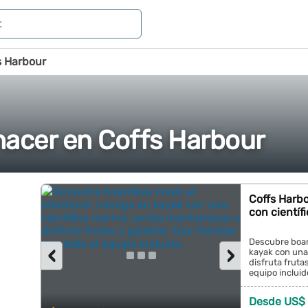
s Harbour
hacer en Coffs Harbour
Coffs Harbo
con científ
Descubre boam
‹
›
kayak con una 
disfruta frutas
equipo incluido
Desde US$ 