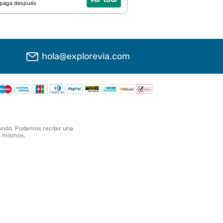
 paga después
hola@explorevia.com
undo. Podemos recibir una
os mismos.