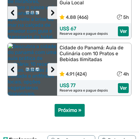
Guia Local
‹
›
4.88 (466)
5h
US$ 67
Ver
Reserve agora e pague depois
Cidade do Panamá: Aula de
Culinária com 10 Pratos e
Bebidas Ilimitadas
‹
›
4.91 (424)
4h
US$ 77
Ver
Reserve agora e pague depois
Próximo »