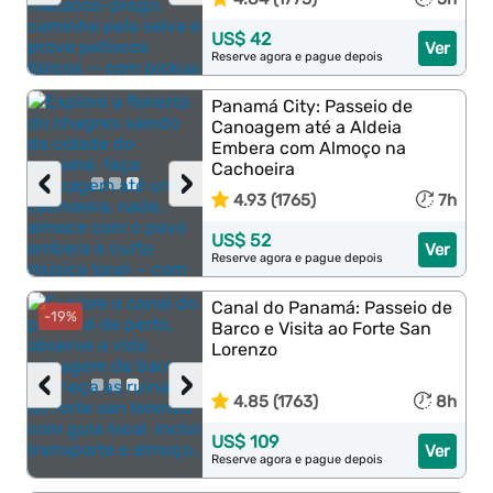
US$ 42
Ver
Reserve agora e pague depois
Panamá City: Passeio de
Canoagem até a Aldeia
Embera com Almoço na
Cachoeira
‹
›
4.93 (1765)
7h
US$ 52
Ver
Reserve agora e pague depois
Canal do Panamá: Passeio de
-19%
Barco e Visita ao Forte San
Lorenzo
‹
›
4.85 (1763)
8h
US$ 109
Ver
Reserve agora e pague depois