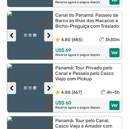
Ver
Reserve agora e pague depois
Canal do Panamá: Passeio de
Barco às Ilhas dos Macacos e
Bicho-Preguiça com Traslado
‹
›
4.80 (485)
3h30m
US$ 69
Ver
Reserve agora e pague depois
Panamá: Tour Privado pelo
Canal e Passeio pelo Casco
Viejo com Pickup
‹
›
4.88 (467)
4h–5h
US$ 60
Ver
Reserve agora e pague depois
Panamá: Tour pelo Canal,
Casco Viejo e Amador com