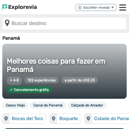
Panamá
Melhores coisas para fazer em
Panamá
⭐ 4.8
102 experiências
a partir de US$ 23
✓ Cancelamento grátis
Casco Viejo
Canal do Panamá
Calçada de Amador
Bocas del Toro
Boquete
Cidade do Pan