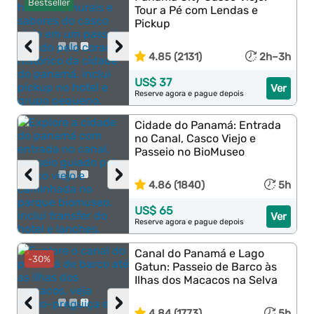
Bestseller
Tour a Pé com Lendas e
Pickup
‹
›
4.85 (2131)
2h–3h
US$ 37
Ver
Reserve agora e pague depois
Cidade do Panamá: Entrada
no Canal, Casco Viejo e
Passeio no BioMuseo
‹
›
4.86 (1840)
5h
US$ 65
Ver
Reserve agora e pague depois
Canal do Panamá e Lago
-30%
Gatun: Passeio de Barco às
Ilhas dos Macacos na Selva
‹
›
4.84 (1773)
5h