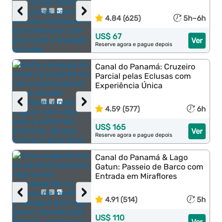
‹
›
4.84 (625)
5h–6h
US$ 67
Ver
Reserve agora e pague depois
Canal do Panamá: Cruzeiro
Parcial pelas Eclusas com
Experiência Única
‹
›
4.59 (577)
6h
US$ 165
Ver
Reserve agora e pague depois
Canal do Panamá & Lago
Gatun: Passeio de Barco com
Entrada em Miraflores
‹
›
4.91 (514)
5h
US$ 110