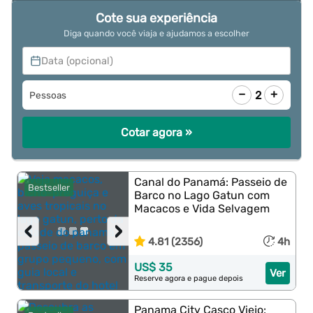
Cote sua experiência
Diga quando você viaja e ajudamos a escolher
Data (opcional)
−
+
2
Pessoas
Cotar agora »
Canal do Panamá: Passeio de
Bestseller
Barco no Lago Gatun com
Macacos e Vida Selvagem
‹
›
4.81 (2356)
4h
US$ 35
Ver
Reserve agora e pague depois
Panama City Casco Viejo: