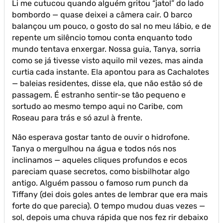
Li me cutucou quando alguém gritou “jato!” do lado
bombordo — quase deixei a câmera cair. O barco
balançou um pouco, o gosto do sal no meu lábio, e de
repente um silêncio tomou conta enquanto todo
mundo tentava enxergar. Nossa guia, Tanya, sorria
como se já tivesse visto aquilo mil vezes, mas ainda
curtia cada instante. Ela apontou para as Cachalotes
— baleias residentes, disse ela, que não estão só de
passagem. É estranho sentir-se tão pequeno e
sortudo ao mesmo tempo aqui no Caribe, com
Roseau para trás e só azul à frente.
Não esperava gostar tanto de ouvir o hidrofone.
Tanya o mergulhou na água e todos nós nos
inclinamos — aqueles cliques profundos e ecos
pareciam quase secretos, como bisbilhotar algo
antigo. Alguém passou o famoso rum punch da
Tiffany (dei dois goles antes de lembrar que era mais
forte do que parecia). O tempo mudou duas vezes —
sol, depois uma chuva rápida que nos fez rir debaixo