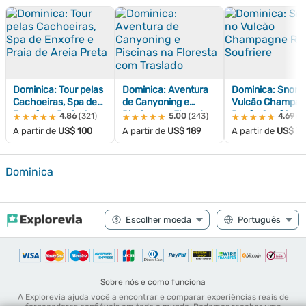
Dominica: Tour pelas
Dominica: Aventura
Dominica: Snorke
Cachoeiras, Spa de
de Canyoning e
Vulcão Champa
Enxofre e Praia de
Piscinas na Floresta
Reef e Soufriere
4.86
(321)
5.00
(243)
4.69
(9
★★★★★
★★★★★
★★★★★
★★★★★
★★★★★
★★★★★
Areia Preta
com Traslado
A partir de
US$ 100
A partir de
US$ 189
A partir de
US$ 77
Dominica
Sobre nós e como funciona
A Explorevia ajuda você a encontrar e comparar experiências reais de