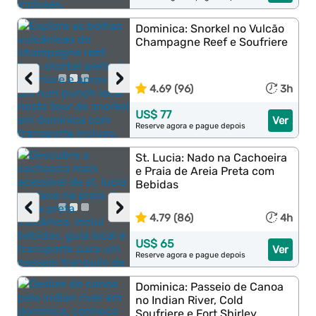
Dominica: Snorkel no Vulcão
Champagne Reef e Soufriere
‹
›
4.69 (96)
3h
US$ 77
Ver
Reserve agora e pague depois
St. Lucia: Nado na Cachoeira
e Praia de Areia Preta com
Bebidas
‹
›
4.79 (86)
4h
US$ 65
Ver
Reserve agora e pague depois
Dominica: Passeio de Canoa
no Indian River, Cold
Soufriere e Fort Shirley