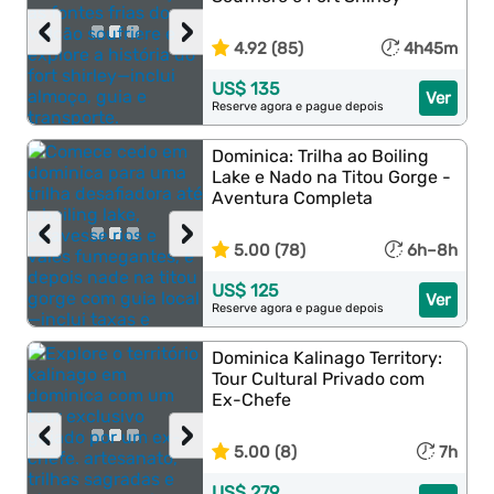
‹
›
4.92 (85)
4h45m
US$ 135
Ver
Reserve agora e pague depois
Dominica: Trilha ao Boiling
Lake e Nado na Titou Gorge -
Aventura Completa
‹
›
5.00 (78)
6h–8h
US$ 125
Ver
Reserve agora e pague depois
Dominica Kalinago Territory:
Tour Cultural Privado com
Ex-Chefe
‹
›
5.00 (8)
7h
US$ 279