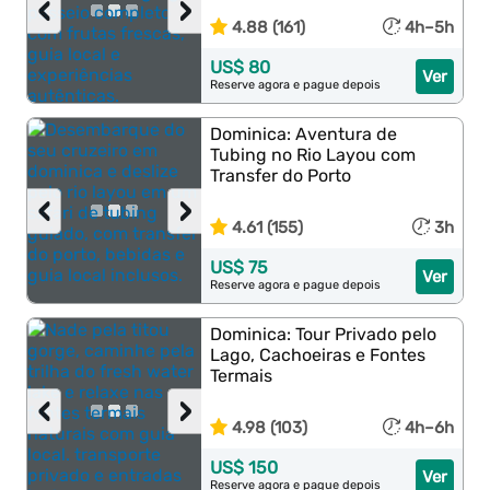
‹
›
4.88 (161)
4h–5h
US$ 80
Ver
Reserve agora e pague depois
Dominica: Aventura de
Tubing no Rio Layou com
Transfer do Porto
‹
›
4.61 (155)
3h
US$ 75
Ver
Reserve agora e pague depois
Dominica: Tour Privado pelo
Lago, Cachoeiras e Fontes
Termais
‹
›
4.98 (103)
4h–6h
US$ 150
Ver
Reserve agora e pague depois