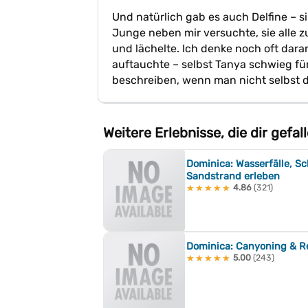
Und natürlich gab es auch Delfine – si
Junge neben mir versuchte, sie alle z
und lächelte. Ich denke noch oft daran,
auftauchte – selbst Tanya schwieg fü
beschreiben, wenn man nicht selbst d
Weitere Erlebnisse, die dir gefa
Dominica: Wasserfälle, S
Sandstrand erleben
4.86
(321)
★★★★★
★★★★★
Dominica: Canyoning & R
5.00
(243)
★★★★★
★★★★★