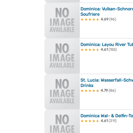
Dominica: Vulkan-Schno
Soufriere
4.69
(96)
★★★★★
★★★★★
Dominica: Layou River Tu
4.61
(155)
★★★★★
★★★★★
St. Lucia: Wasserfall-Sc
Drinks
4.79
(86)
★★★★★
★★★★★
Dominica Wal- & Delfin-To
4.61
(311)
★★★★★
★★★★★