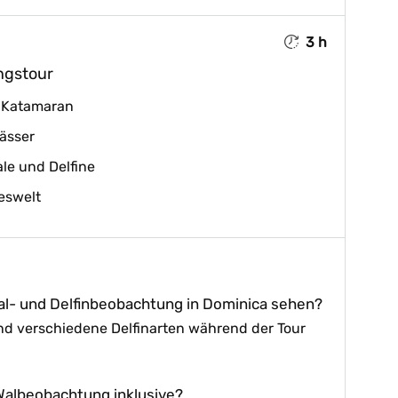
3 h
ngstour
r Katamaran
ässer
le und Delfine
eswelt
Wal- und Delfinbeobachtung in Dominica sehen?
nd verschiedene Delfinarten während der Tour
 Walbeobachtung inklusive?