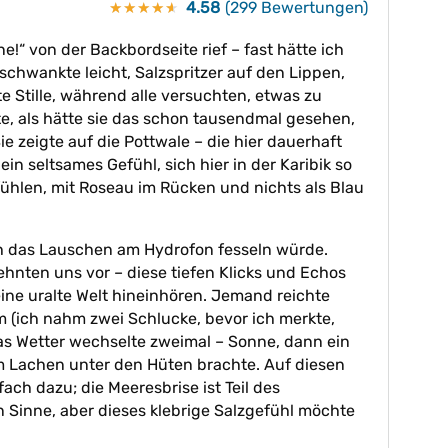
4.58
(299 Bewertungen)
★★★★★
★★★★★
e!“ von der Backbordseite rief – fast hätte ich
schwankte leicht, Salzspritzer auf den Lippen,
e Stille, während alle versuchten, etwas zu
e, als hätte sie das schon tausendmal gesehen,
e zeigte auf die Pottwale – die hier dauerhaft
 ein seltsames Gefühl, sich hier in der Karibik so
 fühlen, mit Roseau im Rücken und nichts als Blau
ch das Lauschen am Hydrofon fesseln würde.
 lehnten uns vor – diese tiefen Klicks und Echos
eine uralte Welt hineinhören. Jemand reichte
(ich nahm zwei Schlucke, bevor ich merkte,
 Das Wetter wechselte zweimal – Sonne, dann ein
m Lachen unter den Hüten brachte. Auf diesen
ach dazu; die Meeresbrise ist Teil des
n Sinne, aber dieses klebrige Salzgefühl möchte