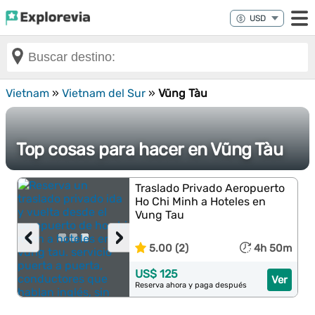
Vietnam
»
Vietnam del Sur
»
Vũng Tàu
Top cosas para hacer en Vũng Tàu
Traslado Privado Aeropuerto
Ho Chi Minh a Hoteles en
Vung Tau
‹
›
5.00 (2)
4h 50m
US$ 125
Ver
Reserva ahora y paga después